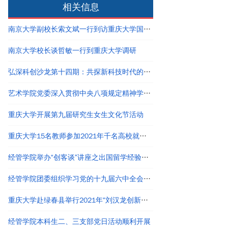
相关信息
南京大学副校长索文斌一行到访重庆大学国家卓越工程师学院
南京大学校长谈哲敏一行到重庆大学调研
弘深科创沙龙第十四期：共探新科技时代的创新创业与职业发展
艺术学院党委深入贯彻中央八项规定精神学习教育读书班结业
重庆大学开展第九届研究生女生文化节活动
重庆大学15名教师参加2021年千名高校就业工作者专题培训
经管学院举办“创客谈”讲座之出国留学经验分享
经管学院团委组织学习党的十九届六中全会精神
重庆大学赴绿春县举行2021年“刘汉龙创新团队龙之梦”奖助学金颁发仪式
经管学院本科生二、三支部党日活动顺利开展