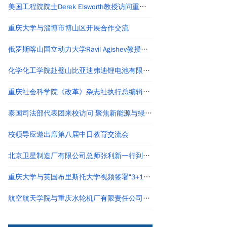
美国工程院院士Derek Elsworth教授访问重庆大学资源与安全学院并作学术报告
重庆大学与淄博市博山区开展合作交流
俄罗斯喀山国立动力大学Ravil Agishev教授到访光电学院并开展系列学术交流
化学化工学院赴璧山比亚迪弗迪锂电池有限公司开展访企拓岗活动
重庆社会科学院《改革》杂志社执行总编辑文丰安作客马克思主义学院“红岩讲坛”第四十八讲
泰国司法部代表团来校访问 聚焦新能源与绿色建筑技术交流​
校领导应邀出席第八届中日教育交流会
北京卫星制造厂有限公司总师张利新一行到航空航天学院进行交流座谈
重庆大学与英国布里斯托大学视频签署“3+1”本硕连读项目合作协议
航空航天学院与重庆水轮机厂有限责任公司举办科技合作研讨会