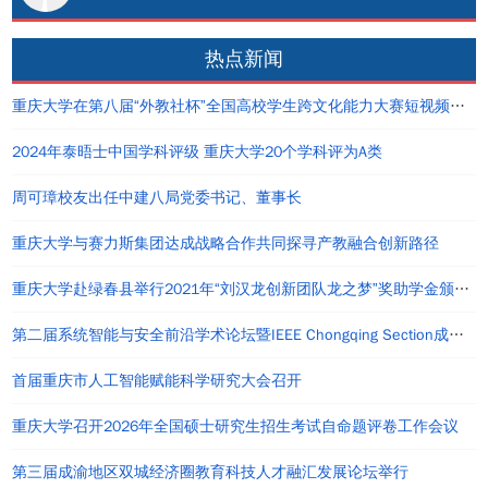
热点新闻
重庆大学在第八届“外教社杯”全国高校学生跨文化能力大赛短视频大赛中荣获佳绩
2024年泰晤士中国学科评级 重庆大学20个学科评为A类
周可璋校友出任中建八局党委书记、董事长
重庆大学与赛力斯集团达成战略合作共同探寻产教融合创新路径
重庆大学赴绿春县举行2021年“刘汉龙创新团队龙之梦”奖助学金颁发仪式
第二届系统智能与安全前沿学术论坛暨IEEE Chongqing Section成立仪式在重庆举办
首届重庆市人工智能赋能科学研究大会召开
重庆大学召开2026年全国硕士研究生招生考试自命题评卷工作会议
第三届成渝地区双城经济圈教育科技人才融汇发展论坛举行