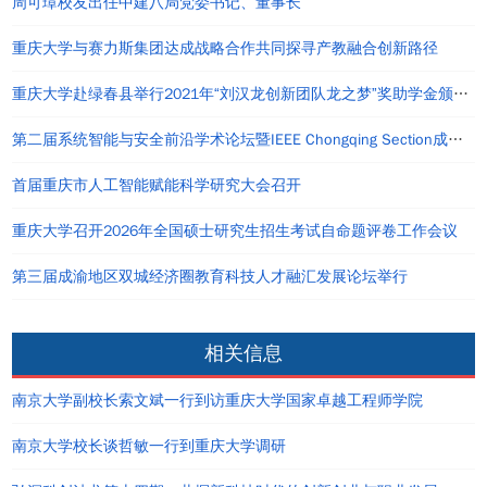
周可璋校友出任中建八局党委书记、董事长
重庆大学与赛力斯集团达成战略合作共同探寻产教融合创新路径
重庆大学赴绿春县举行2021年“刘汉龙创新团队龙之梦”奖助学金颁发仪式
第二届系统智能与安全前沿学术论坛暨IEEE Chongqing Section成立仪式在重庆举办
首届重庆市人工智能赋能科学研究大会召开
重庆大学召开2026年全国硕士研究生招生考试自命题评卷工作会议
第三届成渝地区双城经济圈教育科技人才融汇发展论坛举行
相关信息
南京大学副校长索文斌一行到访重庆大学国家卓越工程师学院
南京大学校长谈哲敏一行到重庆大学调研