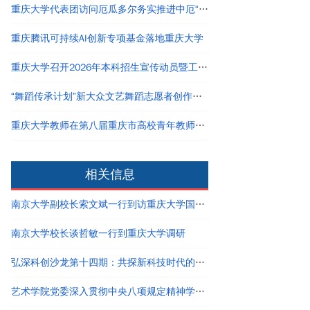
重庆大学代表团访问厄瓜多尔务实推进中厄“一带一路”联合实验室建设
重庆腾讯可持续AI创新专项基金落地重庆大学
重庆大学召开2026年本科招生宣传动员暨工作培训会
“舞蹈传承计划”新大众文艺舞蹈志愿者创作表演训练营在重庆大学开启全国首场招募活动
重庆大学教师在第八届重庆市高校青年教师教学竞赛决赛中斩获佳绩
相关信息
南京大学副校长索文斌一行到访重庆大学国家卓越工程师学院
南京大学校长谈哲敏一行到重庆大学调研
弘深科创沙龙第十四期：共探新科技时代的创新创业与职业发展
艺术学院党委深入贯彻中央八项规定精神学习教育读书班结业