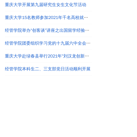
重庆大学开展第九届研究生女生文化节活动
重庆大学15名教师参加2021年千名高校就业工作者专题培训
经管学院举办“创客谈”讲座之出国留学经验分享
经管学院团委组织学习党的十九届六中全会精神
重庆大学赴绿春县举行2021年“刘汉龙创新团队龙之梦”奖助学金颁发仪式
经管学院本科生二、三支部党日活动顺利开展