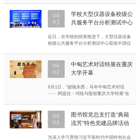
院党委委员、纪委委员、全体党支部书记参
加。
06
学校大型仪器设备校级公
03
共服务平台分析测试中心
获批中国仪器仪表学会科
近日，在学校的统筹推进下，大型仪器设备
学仪器验证评价中心联合
校级公共服务平台分析测试中心获批中国仪
实验室
器仪表学会科学仪器验证评价中心联合实验
室，实现CMA检验检测资质与科学仪器验评
资质双重加持，综合测试能力实现质的跃
06
中匈艺术对话特展在重庆
升。
02
大学开幕
6月1日，“骏驰东西：马年中匈艺术对话
—— 阿提拉・珂纽与殷智重庆大学特展”在
重庆大学沙坪坝校区A校园图书馆逸夫楼展
厅隆重开幕。本次展览以2026农历丙午马年
为契机，汇聚中匈两国艺术家精品力作，打
06
图书馆党总支打造“典籍
造跨文化、跨媒介的艺术对话平台，为全校
02
流芳”特色党建品牌活动
师生献上一场兼具东方文脉与国际审美、融
合传统与现代的艺术盛宴。
为深入学习贯彻习近平新时代中国特色社会