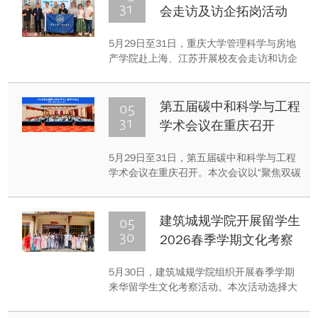
原创作品《红尘》成功入围、获评提名影
31
会走访及访企拓岗活动
片。
5月29日至31日，重庆大学管理科学与房地
产学院赴上海、江苏开展校友会走访和访企
拓岗活动，加强与校友的紧密联系，深化校
企合作，推动毕业生高质量就业。学院党委
书记毛超、副书记张雄、院务办公室主任周
05
第五届碳中和科学与工程
放、工程管理系甘琳老师、工程造价系曹轲
31
学术会议在重庆召开
老师、校友办公室主任徐飞波、学生办公室
主任王涛参加活动。
5月29日至31日，第五届碳中和科学与工程
学术会议在重庆召开。本次会议以“聚焦双碳
战略前沿，共筑绿色低碳未来”为主题，来自
国内外高校、科研院所、行业企业及学术组
织的300余位专家学者和青年学子参会。
05
建筑城规学院开展留学生
30
2026春季学期文化考察
活动
5月30日，建筑城规学院组织开展春季学期
来华留学生文化考察活动。本次活动选择大
足区和平村作为考察目的地，旨在让我院留
学生感受中国乡村发展风貌与中华优秀传统