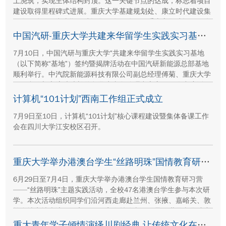
土浇筑，实现主体结构封顶。这一关键节点的达成，标志着项目
建设取得里程碑式进展。重庆大学基建规划处、康立时代建设集
团有限公司、湖南顺天建设集团有限公司、重庆方郡建设工程咨
询有限公司等参建单位代表现场参与封顶仪式。
中国汽研-重庆大学共建来华留学生实践实习基地签约暨揭牌活动举行
7月10日，中国汽研与重庆大学“共建来华留学生实践实习基地
（以下简称“基地”）签约暨揭牌活动在中国汽研新能源总部基地
顺利举行。中汽院新能源科技有限公司副总经理傅菊、重庆大学
国际合作与交流处处长兼留学生事务管理中心主任阳春出席活
动，双方相关职能负责人、教师代表及来华留学生代表共同参
计算机“101计划”西南工作组正式成立
与。
7月9日至10日，计算机“101计划”核心课程建设暨集体备课工作
会在四川大学江安校区召开。
重庆大学举办港澳台学生“丝路明珠”国情教育研习营
6月29日至7月4日，重庆大学举办港澳台学生国情教育研习营
——“丝路明珠”主题实践活动，全校47名港澳台学生参与本次研
学。本次活动组织同学们沿河西走廊赴兰州、张掖、嘉峪关、敦
煌多地实地走访，深入了解国家在丝路文明传承、世界文化遗产
保护、西北地质生态治理等方面的建设成就与发展路径。
重大青年学子倾情演绎川剧经典 让传统文化在校园“活”起来