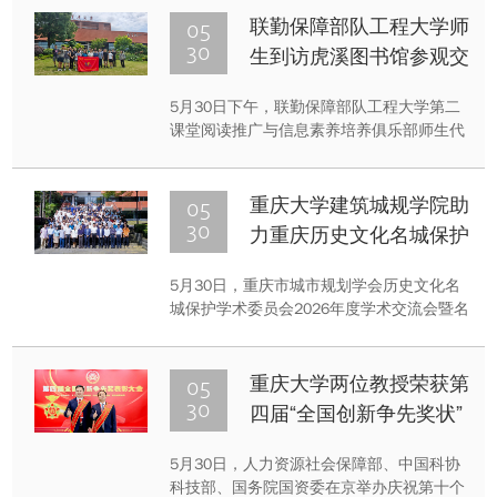
文化魅力。学院20余名留学生、留学生导
05
联勤保障部队工程大学师
师、任课教师及留学生班主任参与了本次活
30
生到访虎溪图书馆参观交
动。
流
5月30日下午，联勤保障部队工程大学第二
课堂阅读推广与信息素养培养俱乐部师生代
表一行到访重庆大学虎溪图书馆开展参观交
流活动。
05
重庆大学建筑城规学院助
30
力重庆历史文化名城保护
新征程
5月30日，重庆市城市规划学会历史文化名
城保护学术委员会2026年度学术交流会暨名
城保护传承优秀成果展，在重庆大学建筑城
规学院举办。
05
重庆大学两位教授荣获第
30
四届“全国创新争先奖状”
5月30日，人力资源社会保障部、中国科协
科技部、国务院国资委在京举办庆祝第十个