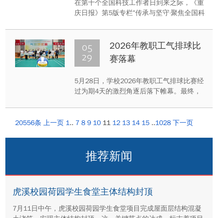
在第十个全国科技工作者日到来之际，《重
梦“年产10亿吨生物柴
庆日报》第5版专栏“传承与坚守·聚焦全国科
油”的故事
技工作者日”整版报道重庆大学能源与动力工
程学院教授廖强深耕微生物能源转化，将微
藻变成清洁燃料的动人故事。
05
2026年教职工气排球比
29
赛落幕
5月28日，学校2026年教职工气排球比赛经
过为期4天的激烈角逐后落下帷幕。最终，
建筑学院斩获冠军；图书馆与体育学院并列
第二名；第三名至第八名依次为数统本科生
联队、经管学院、后勤、公管学院、通信学
20556条
上一页
1
..
7
8
9
10
11
12
13
14
15
..
1028
下一页
院、出版社。
推荐新闻
虎溪校园荷园学生食堂主体结构封顶
7月11日中午，虎溪校园荷园学生食堂项目完成屋面层结构混凝