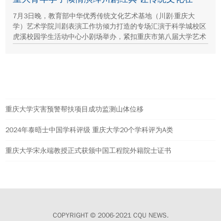
7月3日晚，教育部中华优秀传统文化艺术基地（川剧·重庆大
学）艺术学院川剧表演工作坊倾力打造的专场汇演于科学城校区
虎溪校园学生活动中心小剧场举办，紧扣重庆市第八届大学艺术
展演“向美而行，逐梦未来”活动主题，推进校园美育与传统文化
传承工作。
热点新闻
重庆大学灾害预警帮扶项目成功监测山体位移
2024年泰晤士中国学科评级 重庆大学20个学科评为A类
重庆大学宋永端教授正式获颁中国工程院外籍院士证书
COPYRIGHT © 2006-2021 CQU NEWS.