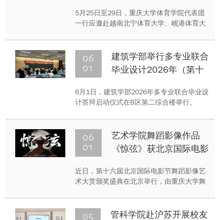
5月25日至29日，重庆大学体育学院代表团
一行应邀赴越南北宁体育大学、岘港体育大
学开展系列交流访问与实地调研工作，推动
中越体育教育合作走深走实。
06
建筑学部举行多专业联合
01
毕业设计2026年（第十
四届）学生答辩
6月1日，建筑学部2026年多专业联合毕业设
计答辩启动仪式在B区第二综合楼举行。
06
艺术学院舞蹈影像作品
01
《惊弦》获北京国际电影
节舞蹈影像优秀影片奖
近日，第十六届北京国际电影节舞蹈影像艺
术大赏颁奖盛典在北京举行，由重庆大学舞
蹈系教师闫文生主创、依托 AIGC 技术创作
的舞蹈影像《惊弦》在千余部佳作中突围，
斩获智能舞蹈创作单元优秀影片奖，另一部
05
管科学院赴沪苏开展校友