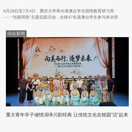
6月29日至7月4日，重庆大学举办港澳台学生国情教育研习营
——“丝路明珠”主题实践活动，全校47名港澳台学生参与本次研
学。本次活动组织同学们沿河西走廊赴兰州、张掖、嘉峪关、敦煌
多地实地走访，深入了解国家在丝路文明传承、世界文化遗产保
综合新闻
护、西北地质生态治理等方面的建设成就与发展路径。
重大青年学子倾情演绎川剧经典 让传统文化在校园“活”起来