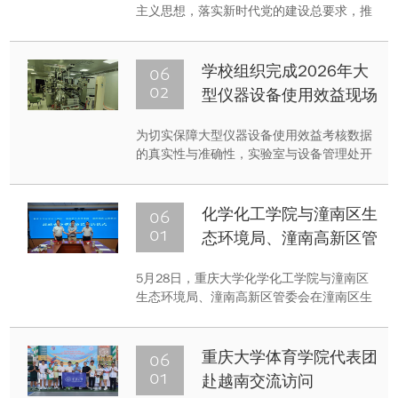
主义思想，落实新时代党的建设总要求，推
动党建工作与中华优秀传统文化传承发展深
度融合，2026年，图书馆党总支打造“典籍
流芳”特色党建品牌，以文铸魂、以学促干，
06
学校组织完成2026年大
助力党建工作提质增效。品牌活动涵盖主题
02
型仪器设备使用效益现场
微党课、古籍保护知识科普、非遗古籍技艺
考核工作
体验三大板块。
为切实保障大型仪器设备使用效益考核数据
的真实性与准确性，实验室与设备管理处开
展了2026年大型仪器设备使用效益现场考核
工作。
06
化学化工学院与潼南区生
01
态环境局、潼南高新区管
委会党建合作协议签署仪
5月28日，重庆大学化学化工学院与潼南区
式举行
生态环境局、潼南高新区管委会在潼南区生
态环境局202会议室联合举行党建合作协议
签约仪式，共同开启校地企协同发展新篇
章。
06
重庆大学体育学院代表团
01
赴越南交流访问