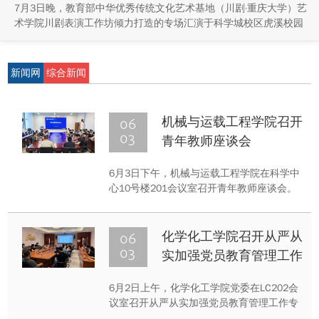
7月3日晚，教育部中华优秀传统文化艺术基地（川剧·重庆大学）艺
术学院川剧表演工作坊倾力打造的专场汇演于科学城校区虎溪校园
学生活动中心小剧场举办，紧扣重庆市第八届大学艺术展演“向美而
行，逐梦未来”活动主题，推进校园美育与传统文化传承工作。
新闻网
综合新闻
06
机械与运载工程学院召开
03
青年教师座谈会
6月3日下午，机械与运载工程学院在科学中
心10号楼201会议室召开青年教师座谈会。
学院领导班子成员出席会议，与30余名青年
教师代表面对面交流，听取意见建议。会议
由学院党委书记陈晓慧主持。
06
化学化工学院召开从严从
03
实加强党员教育管理工作
专题会议
6月2日上午，化学化工学院党委在LC202会
议室召开从严从实加强党员教育管理工作专
题会议。会议由院党委书记张云怀主持，学