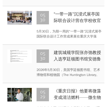
全国科技工作者日主场活动暨第四届全国创
新争先奖表彰大会。会上表彰了第四届全国
创新争先奖获奖团队和个人，重庆大学机械
05
“一带一路”沉浸式展亭国
与运载工程学院教授王时龙，重庆大学空间
30
际联合设计营在学校收官
科学研究院教授谢更新荣获“全国“全国创新
争先奖状”。
5月30日，为期一周的“一带一路”沉浸式展亭
国际联合设计工作营成果展在重庆大学落
幕。来自阿塞拜疆、文莱、中国、印度尼西
亚、乌兹别克斯坦五国六校的31名中外学
生，以空间为媒、感官为桥，打造七座多感
05
建筑城规学院张亦弛教授
官沉浸式展亭，完成了一场跨越文化的丝路
30
入选亨廷顿图书馆安德鲁
设计共创。
·梅隆基金学人
2026年5月30日，美国亨廷顿图书馆、艺术
博物馆和植物园（The Huntington Library,
Art Museum, and Botanical Gardens）公布
2026—2027年度学人名单。重庆大学建筑
城规学院建筑历史与理论研究所张亦弛教授
05
《重庆日报》他要将微藻
入选安德鲁·梅隆基金学人。
29
变成清洁燃料——微生物
能源转化领域专家廖强逐