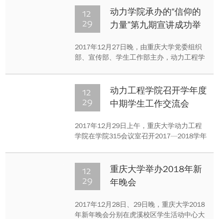
与国际著名再生医学专家、美国南加州大学
12
动力学院承办的“信仰的
医学院钟正明院士团队开展了长期卓有成效
29
力量”第九期宣讲成功举
的合作。在杨力教授和钟正明院士等的共同
行
指导下，雷明星博士以第一
2017年12月27日晚，由重庆大学党委组织
部、宣传部、学生工作部主办，动力工程学
院承办的主题为“以十九大精神为指引，不忘
初心跟党走” “信仰的力量”第九期宣讲会在虎
溪校区DZ125举行。来自动力工程学院的领
12
动力工程学院召开学年度
导、老师和在读优秀学生代表、校友代表向
29
中期学生工作交流会
与会的师生分享了他们对十九大、梦想、责
任与担当的理解。
2017年12月29日上午，重庆大学动力工程
学院在学院315会议室召开2017—2018学年
度中期学生工作交流会暨学生班质量分析
会。学院党委书记潘良明、副书记徐方正、
副院长李俊和各年级班导师、辅导员及班主
12
重庆大学举办2018年新
任参加会议，学办主任何清达主持会议。
29
年晚会
2017年12月28日、29日晚，重庆大学2018
年新年晚会分别在虎溪校区学生活动中心大