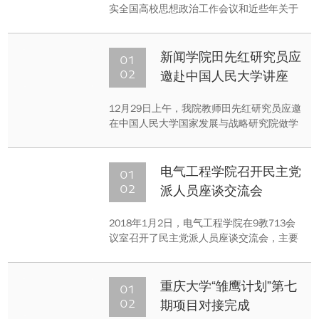
实全国高校思想政治工作会议和近些年关于
中共中央、国务院、教育部高校辅导员文件
的精神，加强高校辅导员队伍建设，推动高
校辅导员队伍专业化、职业化发展，切实提
01
新闻学院田先红研究员应
升思想政治教育工作的质量和成效，2018年
02
邀赴中国人民大学讲座
1月2日上午，建筑城规学院在学办会议室举
办辅导员素质能力提升研讨会。
12月29日上午，我院教师田先红研究员应邀
在中国人民大学国家发展与战略研究院做学
术讲座。本次讲座主题为“社会剩余的行政吸
纳——以珠三角地区流浪人员上访为讨论中
心”。来自中国人民大学国家发展与战略研究
01
电气工程学院召开民主党
院、社会与人口学院、经济学院和国家发改
02
派人员座谈交流会
委等单位的教师和学生参加了本次讲座。
2018年1月2日，电气工程学院在9教713会
议室召开了民主党派人员座谈交流会，主要
针对校、院级领导班子及党员领导个人开好
民主生活会征求意见和建议。学院党委书记
周林、副书记孟繁琦及学院民主党派教师代
01
重庆大学“雏鹰计划”第七
表出席。
02
期项目对接完成