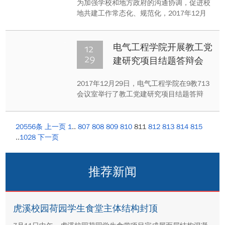
为加强学校和地方政府的沟通协调，促进校
地共建工作常态化、规范化，2017年12月
29日重庆大学与沙坪坝街道校地共建联席会
议在学校召开。重庆大学常务副校长杨丹出
席会议，校长办公室、后勤管理处、社区办
12
电气工程学院开展教工党
公室和沙坪坝街道相关负责人参加席会议。
29
建研究项目结题答辩会
会议由社区办主任尹国华主持。
2017年12月29日，电气工程学院在9教713
会议室举行了教工党建研究项目结题答辩
会，院长、党委委员李剑，党委副书记孟繁
琦，副院长、党委委员王晓静、杨帆、胡建
林，党委委员卢继平及各项目负责人、教工
20556条
上一页
1
..
807
808
809
810
811
812
813
814
815
党支部书记参加，院党委书记周林主持，7
..
1028
下一页
个教工党建研究项目负责人汇报了项目的主
要内容和取得的成效。
推荐新闻
虎溪校园荷园学生食堂主体结构封顶