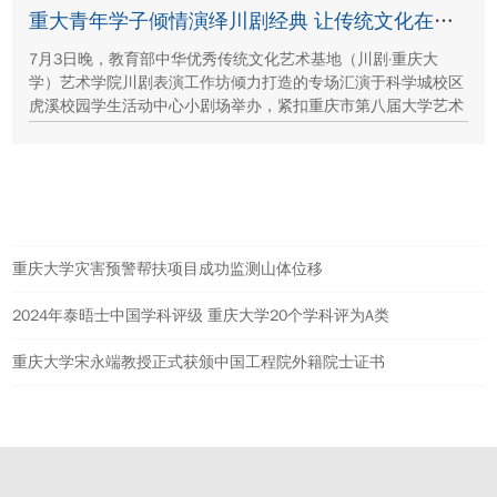
保护、西北地质生态治理等方面的建设成就与发展路径。
重大青年学子倾情演绎川剧经典 让传统文化在校园“活”起来
7月3日晚，教育部中华优秀传统文化艺术基地（川剧·重庆大
学）艺术学院川剧表演工作坊倾力打造的专场汇演于科学城校区
虎溪校园学生活动中心小剧场举办，紧扣重庆市第八届大学艺术
展演“向美而行，逐梦未来”活动主题，推进校园美育与传统文化
传承工作。
热点新闻
重庆大学灾害预警帮扶项目成功监测山体位移
2024年泰晤士中国学科评级 重庆大学20个学科评为A类
重庆大学宋永端教授正式获颁中国工程院外籍院士证书