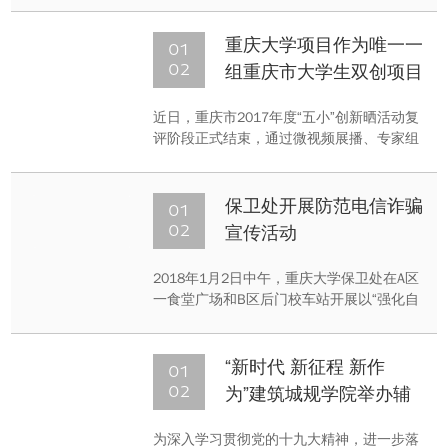
党员受到表彰。
01
重庆大学项目作为唯一一
02
组重庆市大学生双创项目
入围重庆市2017年度“五
近日，重庆市2017年度“五小”创新晒活动复
小”创新晒活动总决赛
评阶段正式结束，通过微视频展播、专家组
评审等环节，共产生30个项目入围本次活动
的决赛。我校创新创业项目《全丝杆3D打
印》获得入围总决赛资格和优秀项目证书，
01
保卫处开展防范电信诈骗
将参加“青创嘉年华”活动展示，是重庆市唯
02
宣传活动
一一组大学生创新创业项目。
2018年1月2日中午，重庆大学保卫处在A区
一食堂广场和B区后门校车站开展以“强化自
我防范意识，提高识骗防骗能力”为主题的防
范电信诈骗宣传活动。举办此次活动正是为
了进一步加大防范电信诈骗工作力度，有效
01
“新时代 新征程 新作
遏制校园电信诈骗案件发案态势，切实增强
02
为”建筑城规学院举办辅
学校师生辨别、抵制各类电信诈骗手段的能
导员素质能力提升研讨会
力。
为深入学习贯彻党的十九大精神，进一步落