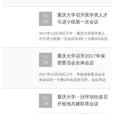
剧场和B区科学会堂拉开帷幕。
12
重庆大学召开医学类人才
29
引进小组第一次会议
2017年12月29日下午，重庆大学医学类人
才引进小组第一次会议在A区一大楼202会议
室顺利召开。
12
重庆大学召开2017年保
29
密委员会全体会议
2017年12月29日上午，学校保密委员会全
体会议在一大楼205会议室召开。会议传达
学习了中央保密委员会有关文件精神，通报
了2017年保密检查情况，总结了2017年学
校保密工作开展情况，部署了2018年保密工
12
重庆大学—沙坪坝街道召
作主要任务。
29
开校地共建联席会议