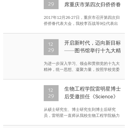
个二级党组织书记和党工委书记现场述职。
29
席重庆市第四次归侨侨眷
会议由校党委书记周旬主持。
代表大会
2017年12月26-27日，重庆市召开第四次归
侨侨眷代表大会，我校李百战等9位代表出
席。
12
开启新时代，迈向新目标
29
——图书馆举行十九大精
神宣讲会
为进一步深入学习、领会和贯彻党的十九大
精神，统一思想、凝聚力量，按照学校党委
要求，12月28日下午在A区国际会议厅图书
馆党总支组织全馆职工参加十九大精神宣讲
会。主讲老师为我校十九大精神宣讲团成
12
生物工程学院雷明星博士
员、马克思主义学院教师王超博士。
29
后受邀担任《Science》
审稿人
从硕士研究生、博士研究生到博士后研究
员，雷明星一直师从我校生物工程学院杨力
教授，主要致力于皮肤及毛囊再生领域的研
究。在国家“111计划”支持下，杨力教授团队