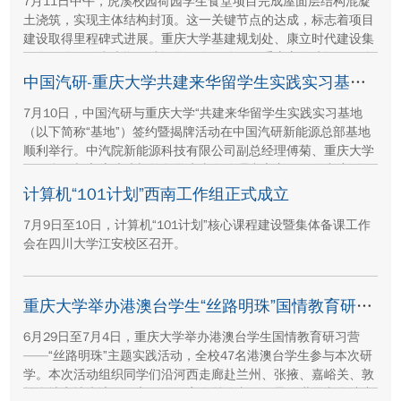
7月11日中午，虎溪校园荷园学生食堂项目完成屋面层结构混凝
土浇筑，实现主体结构封顶。这一关键节点的达成，标志着项目
建设取得里程碑式进展。重庆大学基建规划处、康立时代建设集
团有限公司、湖南顺天建设集团有限公司、重庆方郡建设工程咨
询有限公司等参建单位代表现场参与封顶仪式。
中国汽研-重庆大学共建来华留学生实践实习基地签约暨揭牌活动举行
7月10日，中国汽研与重庆大学“共建来华留学生实践实习基地
（以下简称“基地”）签约暨揭牌活动在中国汽研新能源总部基地
顺利举行。中汽院新能源科技有限公司副总经理傅菊、重庆大学
国际合作与交流处处长兼留学生事务管理中心主任阳春出席活
动，双方相关职能负责人、教师代表及来华留学生代表共同参
计算机“101计划”西南工作组正式成立
与。
7月9日至10日，计算机“101计划”核心课程建设暨集体备课工作
会在四川大学江安校区召开。
重庆大学举办港澳台学生“丝路明珠”国情教育研习营
6月29日至7月4日，重庆大学举办港澳台学生国情教育研习营
——“丝路明珠”主题实践活动，全校47名港澳台学生参与本次研
学。本次活动组织同学们沿河西走廊赴兰州、张掖、嘉峪关、敦
煌多地实地走访，深入了解国家在丝路文明传承、世界文化遗产