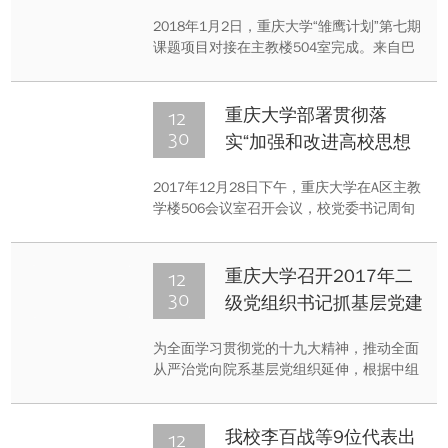
2018年1月2日，重庆大学“雏鹰计划”第七期
课题项目对接在主教楼504室完成。来自巴
蜀中学、重庆一中、重庆七中、重庆八中、
南开中学、西南大学附属中学等重点中学的
百余名雏鹰学员来到重庆大学校园，与37位
12
重庆大学部署贯彻落
指导教师进行了项目对接。
30
实“加强和改进高校思想
政治工作座谈会精神”工
2017年12月28日下午，重庆大学在A区主教
作
学楼506会议室召开会议，校党委书记周旬
传达了中宣部、中组部、教育部党组近期召
开的加强和改进高校思想政治工作座谈会精
神，并就学习贯彻落实会议要求，以及如何
12
重庆大学召开2017年二
做好学校下一步的思想政治工作作了具体部
30
级党组织书记抓基层党建
署。会议由校党委副书记、纪委书记陶举虎
述职评议会
主持。
为全面学习贯彻党的十九大精神，推动全面
从严治党向院系基层党组织延伸，根据中组
部、教育部相关通知精神，12月28日，学校
以党委常委会扩大会议形式，按照“一述三
评”的方式，在主教504会议室听取了全校42
12
我校李百战等9位代表出