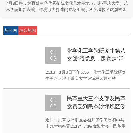
7月3日晚，教育部中华优秀传统文化艺术基地（川剧·重庆大学）艺
术学院川剧表演工作坊倾力打造的专场汇演于科学城校区虎溪校园
学生活动中心小剧场举办，紧扣重庆市第八届大学艺术展演“向美而
行，逐梦未来”活动主题，推进校园美育与传统文化传承工作。
新闻网
综合新闻
01
化学化工学院研究生第八
03
支部“颂党恩，跟党走”活
动顺利举行
2018年1月3日下午5:30，化学化工学院研究
生第八支部于重庆大学虎溪校区理科楼
LC208顺利召开了主题为“颂党恩，跟党
走”的党组织生活会。本次生活会由李龙同志
担任主持人，共分为四个部分，分别为回忆
01
民革重大三个支部及民革
党史、缅怀革命烈士、听红歌猜歌名、党史
02
党员受到民革沙坪坝区委
问答。
表彰
近日，民革沙坪坝区委召开了学习贯彻中共
十九大精神暨2017年总结表彰大会，民革重
庆大学总支的三个支部、蹇开林等12位民革