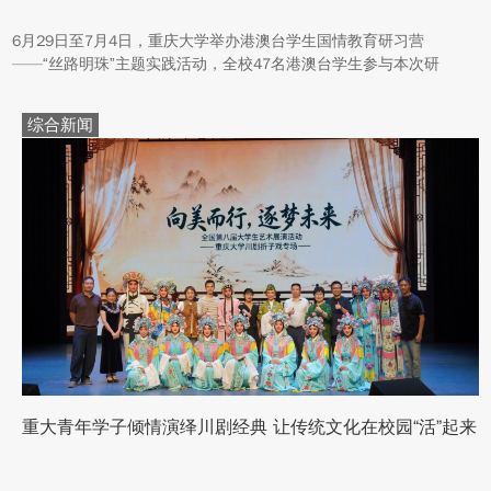
6月29日至7月4日，重庆大学举办港澳台学生国情教育研习营
——“丝路明珠”主题实践活动，全校47名港澳台学生参与本次研
学。本次活动组织同学们沿河西走廊赴兰州、张掖、嘉峪关、敦煌
多地实地走访，深入了解国家在丝路文明传承、世界文化遗产保
综合新闻
护、西北地质生态治理等方面的建设成就与发展路径。
重大青年学子倾情演绎川剧经典 让传统文化在校园“活”起来