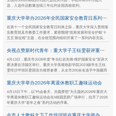
全国共506所高校的作品入选优秀作品，学校共有6件作品入
选，入选作品数量连续三年位列全国高校前列。
重庆大学举办2026年全民国家安全教育日系列活动
在第十一个全民国家安全教育日到来之际，重庆大学深入贯彻落
实教育部及市教委工作要求，紧密围绕“统筹发展和安全护航‘十
五五’新征程”主题，在全校范围内组织开展了一系列内容充实、
形式多样的国家安全宣传教育活动，引导广大师生深刻理解总体
国家安全观，自觉成为国家安全的坚定维护者。
央视点赞新时代青年：重大学子王钰雯获评重庆市总体国家安全观“金牌宣讲员”
4月13日，重庆市2026年度“争当红岩先锋·维护国家安全”宣讲大
赛决赛在涪陵区举行。重庆大学美视电影学院2023级学生王钰
雯经沙坪坝区委国安办推荐参赛，从全市200余名选手中脱颖而
出，荣获重庆市总体国家安全观“金牌宣讲员”称号。其先进事迹
获央视报道，展现了新时代青年的责任与担当。
重庆大学举办2026年离退休教职工趣味运动会
4月15日下午，以“约会春天、共圆梦想”为主题的2026年重庆大
学离退休教职工趣味运动会在A校园思群广场举行，拉开了2026
年重庆大学“老年之春”系列活动的序幕。
全市人大教科文卫工作培训班在重庆大学举办