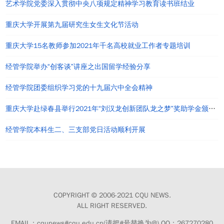
艺术学院党委深入贯彻中央八项规定精神学习教育读书班结业
重庆大学开展第九届研究生女生文化节活动
重庆大学15名教师参加2021年千名高校就业工作者专题培训
经管学院举办“创客谈”讲座之出国留学经验分享
经管学院团委组织学习党的十九届六中全会精神
重庆大学赴绿春县举行2021年“刘汉龙创新团队龙之梦”奖助学金颁发仪式
经管学院本科生二、三支部党日活动顺利开展
COPYRIGHT © 2006-2021 CQU NEWS.
ALL RIGHT RESERVED.
EMAIL：cqunews#cqu.edu.cn(请把#号替换为@) QQ：267270280