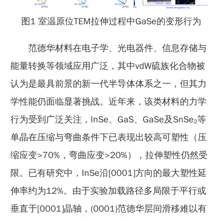
图1 室温原位TEM拉伸过程中GaSe的变形行为
范德华材料在电子学、光电器件、信息存储与
能量转换等领域应用广泛，其中vdW硫族化合物被
认为是最具前景的新一代半导体体系之一，但其力
学性能仍面临显著挑战。近年来，该类材料的力学
行为受到广泛关注，InSe、GaS、GaSe及SnSe₂等
单晶在压缩与弯曲条件下已表现出较高可塑性（压
缩应变>70%，弯曲应变>20%），拉伸塑性仍然受
限。已有研究中，InSe沿[0001]方向的最大塑性延
伸率约为12%。由于实验加载路径多局限于平行或
垂直于[0001]晶轴，(0001)范德华层间滑移难以有