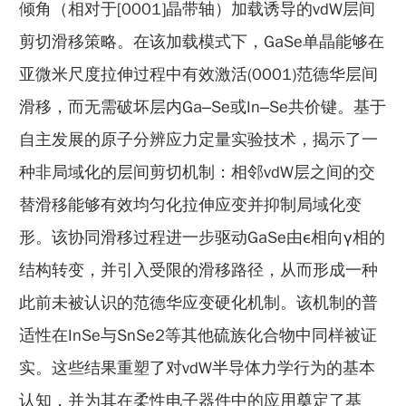
倾角（相对于[0001]晶带轴）加载诱导的vdW层间
剪切滑移策略。在该加载模式下，GaSe单晶能够在
亚微米尺度拉伸过程中有效激活(0001)范德华层间
滑移，而无需破坏层内Ga–Se或In–Se共价键。基于
自主发展的原子分辨应力定量实验技术，揭示了一
种非局域化的层间剪切机制：相邻vdW层之间的交
替滑移能够有效均匀化拉伸应变并抑制局域化变
形。该协同滑移过程进一步驱动GaSe由ε相向γ相的
结构转变，并引入受限的滑移路径，从而形成一种
此前未被认识的范德华应变硬化机制。该机制的普
适性在InSe与SnSe2等其他硫族化合物中同样被证
实。这些结果重塑了对vdW半导体力学行为的基本
认知，并为其在柔性电子器件中的应用奠定了基