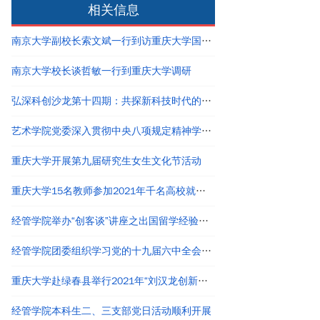
相关信息
南京大学副校长索文斌一行到访重庆大学国家卓越工程师学院
南京大学校长谈哲敏一行到重庆大学调研
弘深科创沙龙第十四期：共探新科技时代的创新创业与职业发展
艺术学院党委深入贯彻中央八项规定精神学习教育读书班结业
重庆大学开展第九届研究生女生文化节活动
重庆大学15名教师参加2021年千名高校就业工作者专题培训
经管学院举办“创客谈”讲座之出国留学经验分享
经管学院团委组织学习党的十九届六中全会精神
重庆大学赴绿春县举行2021年“刘汉龙创新团队龙之梦”奖助学金颁发仪式
经管学院本科生二、三支部党日活动顺利开展