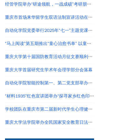
经管学院举办“研途领航，一战成硕”考研朋辈分享会
重庆市首场来华留学生双语法制宣讲活动在重庆大学举办
自动化学院党委举行2025年“七一”主题党课暨党员宣誓大会
“马上阅读”第五期推出“童心治愈书单” 以童趣主题聚焦成年人心理疗愈
重庆大学第十届国防教育活动月征文赛顺利结束
重庆大学首届研究生学术年会理学部分会落幕
自动化学院智能控制第一、第二党支部举办主题党日活动
“材料1935”红色宣讲团举办“探寻家乡红色印记 传承先辈奋斗精神”主题宣讲活动
学校团队在重庆市第二届新时代学生心理健康教育情景剧活动中斩获高校组特等奖
重庆大学法学院举办全民国家安全教育日法治宣传活动