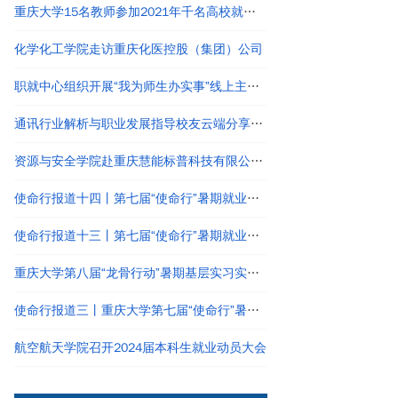
重庆大学15名教师参加2021年千名高校就业工作者专题培训
化学化工学院走访重庆化医控股（集团）公司
职就中心组织开展“我为师生办实事”线上主题讲座：“简历特训，打造个人职业品牌”
通讯行业解析与职业发展指导校友云端分享会顺利举办
资源与安全学院赴重庆慧能标普科技有限公司调研
使命行报道十四丨第七届“使命行”暑期就业实践团走访比亚迪、大疆及校友企业等
使命行报道十三丨第七届“使命行”暑期就业实践团走访中国振华电子集团有限公司
重庆大学第八届“龙骨行动”暑期基层实习实践活动结束
使命行报道三丨重庆大学第七届“使命行”暑期就业实践团走进中国电子科技集团公司第十研究所
航空航天学院召开2024届本科生就业动员大会