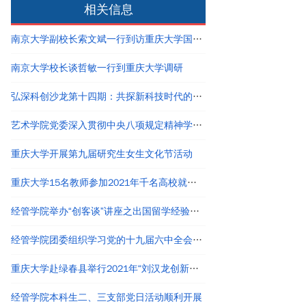
相关信息
南京大学副校长索文斌一行到访重庆大学国家卓越工程师学院
南京大学校长谈哲敏一行到重庆大学调研
弘深科创沙龙第十四期：共探新科技时代的创新创业与职业发展
艺术学院党委深入贯彻中央八项规定精神学习教育读书班结业
重庆大学开展第九届研究生女生文化节活动
重庆大学15名教师参加2021年千名高校就业工作者专题培训
经管学院举办“创客谈”讲座之出国留学经验分享
经管学院团委组织学习党的十九届六中全会精神
重庆大学赴绿春县举行2021年“刘汉龙创新团队龙之梦”奖助学金颁发仪式
经管学院本科生二、三支部党日活动顺利开展