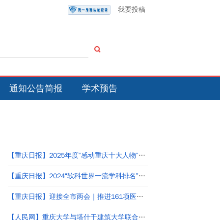
我要投稿
通知公告简报
学术预告
热点新闻
【重庆日报】2025年度“感动重庆十大人物”颁奖典礼举行
【重庆日报】2024“软科世界一流学科排名”发布 9所在渝高校78个学科上榜
【重庆日报】迎接全市两会｜推进161项医疗检查检验结果互认！这份提案让我市高品质医疗“更进一步”
【人民网】重庆大学与塔什干建筑大学联合举办首届可持续营建冬季研习营