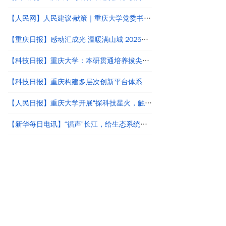
【人民网】人民建议·献策｜重庆大学党委书记王树新：“文化强校”与“文化强国”建设应同频共振
【重庆日报】感动汇成光 温暖满山城 2025年度“感动重庆十大人物”颁奖典礼举行
【科技日报】重庆大学：本研贯通培养拔尖创新人才
【科技日报】重庆构建多层次创新平台体系
【人民日报】重庆大学开展“探科技星火，触未来建造”小学生科普活动
【新华每日电讯】“循声”长江，给生态系统做“心电图”