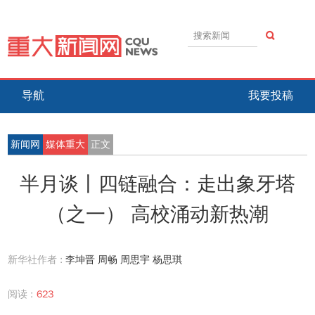
导航
我要投稿
新闻网
媒体重大
正文
半月谈丨四链融合：走出象牙塔
（之一） 高校涌动新热潮
新华社作者 :
李坤晋 周畅 周思宇 杨思琪
阅读 :
623