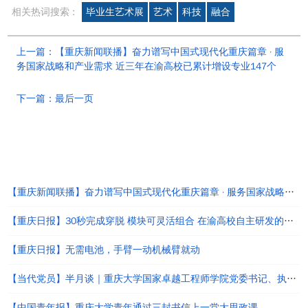
相关热词搜索 :
毕业生艺术展
艺术
科技
融合
上一篇：【重庆新闻联播】奋力谱写中国式现代化重庆篇章 · 服
务国家战略和产业需求 近三年在渝高校已累计增设专业147个
下一篇：最后一页
热点新闻
【重庆新闻联播】奋力谱写中国式现代化重庆篇章 · 服务国家战略和产业需求 近三年在渝高校已累计增设专业147个
【重庆日报】30秒完成穿脱 模块可灵活组合 在渝高校自主研发的这款机器人可"在身上"，帮助行动障碍者行走
【重庆日报】无需电池，手臂一动机械臂就动
【当代党员】半月谈｜重庆大学国家卓越工程师学院党委书记、执行院长罗远新：以实景赋能推动智能经济新跃迁
【中国青年报】重庆大学青年通过三封书信上一堂大思政课