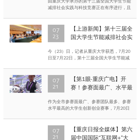
由重庆大学承办的第十三届全国大学生节能
包括“可重构研讨教室、多屏互动研讨教室、
减排社会实践与科技竞赛正在有序进行，且
远程互动教学、自主研讨教室、多功能...
决赛将于8月27日至30日举行。20日至22
日，经过专家们认真评审，共甄选出具有创
新性和代表性的219件作品进入决赛。
07
【上游新闻】第十三届全
23
国大学生节能减排社会实
践与科技竞赛决赛将在重
今（23）日，记者从重庆大学获悉，7月20
庆大学举行
日至7月22日，第十三届全国大学生节能减
排社会实践与科技竞赛专家会评在重庆大学
举行。据介绍，本次竞赛吸引427所高校报
名参加，提交有效作品4138件，经过专家会
07
【第1眼-重庆广电】开
评，共选出具有创新性和代表性的219件作
21
赛！参赛面最广、水平最
品进入决赛，决赛将于8月27日至30日在重
高的大学生创新创业大赛
庆大学举行。
作为全市参赛面最广、参赛团队最多、参赛
来了
水平最高的大学生创新创业赛事，7月20日
上午，第六届中国国际“互联网+”大学生创新
创业大赛重庆赛区在重庆大学启动。比赛在
线上线下同步举行，以“我敢闯、我会创”为
07
【重庆日报全媒体】第六
主题，除了主体路演等赛事，还包括青年红
21
届中国国际“互联网+”大