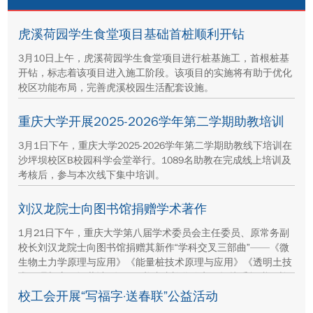
秀学生前往绿春支教，同时还将∵65名绿春
中小学...
虎溪荷园学生食堂项目基础首桩顺利开钻
3月10日上午，虎溪荷园学生食堂项目进行桩基施工，首根桩基
开钻，标志着该项目进入施工阶段。该项目的实施将有助于优化
校区功能布局，完善虎溪校园生活配套设施。
重庆大学开展2025-2026学年第二学期助教培训
3月1日下午，重庆大学2025-2026学年第二学期助教线下培训在
沙坪坝校区B校园科学会堂举行。1089名助教在完成线上培训及
考核后，参与本次线下集中培训。
刘汉龙院士向图书馆捐赠学术著作
1月21日下午，重庆大学第八届学术委员会主任委员、原常务副
校长刘汉龙院士向图书馆捐赠其新作“学科交叉三部曲”——《微
生物土力学原理与应用》《能量桩技术原理与应用》《透明土技
术原理与应用》共计2套，图书馆馆长魏群义现场接受捐赠，并
向刘汉龙院士回赠收藏证书。
校工会开展“写福字·送春联”公益活动