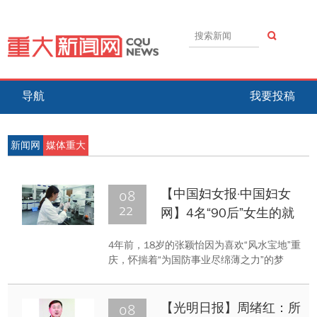
导航
我要投稿
新闻网
媒体重大
08
【中国妇女报·中国妇女
22
网】4名“90后”女生的就
业路
4年前，18岁的张颖怡因为喜欢“风水宝地”重
庆，怀揣着“为国防事业尽绵薄之力”的梦
想，走进重庆大学。经过4年的积淀，她如
愿入职军工行业。
08
【光明日报】周绪红：所