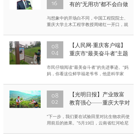
16
有的“无用功”都不会白做
与想象中的开场白不同，中国工程院院士、
重庆大学土木工程学教授周绪红一开口，就
说自己从事的土木工程是“最经典、最基
础”的学科，又笑着补充一句：“看起来比较
落后，没有什么科技含量。”
08
【人民网-重庆客户端】
04
重庆市“最美奋斗者”主题
文化长廊亮相引关注
市民仔细阅读“最美奋斗者”的先进事迹。“妈
妈，你看这位鲜学福老爷爷，他是科学家
哦，好厉害呀！长大了我也想当科学家！”31
日，家住沙坪坝区丰文街道的8岁女生小玉
（化名），在妈妈的陪伴下，到绣美公园玩
08
【光明日报】产业致富
耍。经过设立在园内的“最美奋斗者”主题文
02
教育强心——重庆大学对
化长廊时，出于好奇，挨个打探着每一位奋
口扶贫云南绿春掠影
斗者的故事。为庆祝中华人民共和国成立70
“下一步，我们要在试验田里对比生物农药使
周年，学习英雄事迹、弘扬奋斗精神、培育
用前后的效果。”5月19日，云南省红河哈尼
时代新人，2019年，中央宣传部、中央组
族彝族自治州绿春县阿迪村，重庆大学生命
织...
科学学院专家组和绿鑫茶厂技术人员在茶叶