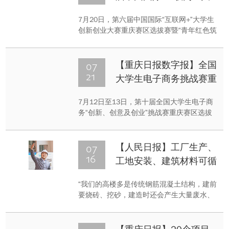
色筑梦之旅、电商直播、重庆青年大学生创
学生创新创业大赛重庆赛
客秀、重庆创新创业教育成果展等系列活
7月20日，第六届中国国际“互联网+”大学生
区开赛
动。自2015年以来，中国“互联网+”大学生
创新创业大赛重庆赛区选拔赛暨“青年红色筑
创新创业大赛已成功举办五届，累计有
梦之旅”启动仪式在重庆大学启动。该活动采
947...
取线上线下同步的方式进行，吸引了来自全
市高校、中职院校的13665个项目、共
07
【重庆日报数字报】全国
68406人次参赛。据了解，中国“互联网+”大
21
大学生电子商务挑战赛重
学生创新创业大赛自2015年启动，已成功举
庆赛区选拔赛举行
办五届，累计有947万大学生，228万个团队
7月12日至13日，第十届全国大学生电子商
参赛，覆盖120多个国家和地区。“青年红色
务“创新、创意及创业”挑战赛重庆赛区选拔
筑梦之旅”是与该赛事...
赛在重庆大学举办。本届比赛由全国电子商
务创新产教联盟、市教委主办，重庆大学承
办。根据疫情防控要求，本届大赛首次采取
07
【人民日报】工厂生产、
学生全程线上答辩，专家评委线下分组评审
16
工地安装、建筑材料可循
的方式进行。据了解，经过资格审核，校级
环利用，周绪红——勾勒
选拔推荐，共有来自重庆市21所学校的274
“我们的高楼多是传统钢筋混凝土结构，建前
未来建筑的绿色模样（自
支团队、790人次学生参加本次大赛。大赛
要烧砖、挖砂，建造时还会产生大量废水、
选拔赛分为分组赛和决赛两个环节，274
然之子）
噪音、扬尘。”今年年初，中国工程院院士、
个...
重庆大学教授周绪红（见图，杨正果摄）团
队的“高层钢—混凝土混合结构的理论、技术