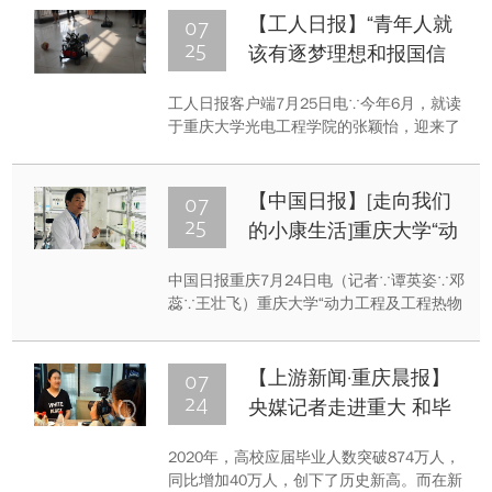
种植基地查看病虫害现状，解决技术难题。
07
【工人日报】“青年人就
与此同时，在茶叶加工基地，一箱箱包装精
25
该有逐梦理想和报国信
美的茶叶产品正在被搬上货车。
念”
工人日报客户端7月25日电∵今年6月，就读
于重庆大学光电工程学院的张颖怡，迎来了
自己的毕业时刻。作为特殊毕业季的应届本
科毕业生，她最终选择了前往甘肃省某大型
国有企业，从事自己喜欢的科研工作。“青年
07
【中国日报】[走向我们
人就该有逐梦的理想和报国的信念，我希望
25
的小康生活]重庆大学“动
通过所学的专业知识报效祖国。”谈起自己的
力工程及工程热物理教师
毕业选择，张颖怡坚定有力地说道。在重庆
中国日报重庆7月24日电（记者∵谭英姿∵邓
团队”创新人才培养模式
大学，像张颖怡这样的有理想、有本领、有
蕊∵王壮飞）重庆大学“动力工程及工程热物
担当的应届毕业生选择扎根基层就业的还有
理教师团队”起源于1982年我国知名传热学
很多。...
者辛明道教授创建的工程热物理研究所。从
团队带头人廖强教授1987年进入研究所学习
07
【上游新闻·重庆晨报】
和工作以来，带领团队成员秉承教育教学与
24
央媒记者走进重大 和毕
科学研究协调发展，践行教书育人与创新强
业生聊聊就业那些事儿
国的使命，以“立德树人、开拓创新、甘于奉
2020年，高校应届毕业人数突破874万人，
献、服务社会”的团队精神，瞄准国家可持续
同比增加40万人，创下了历史新高。而在新
发展的重大战略需求，聚焦于微生物能...