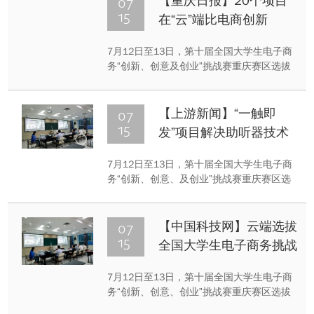
07
【重庆日报】20个项目
与工程应用”项目获得国家科技进步奖一等
15
在“云”端比电商创新
奖。在介绍项目最初思路时，周绪红说了上
面这段话。他认为，未来的发展是绿色的发
7月12日至13日，第十届全国大学生电子商
展，未来的建筑也应该是绿色的建筑。
务“创新、创意及创业”挑战赛重庆赛区选拔
赛在重庆大学举办。本届比赛由全国电子商
务创新产教联盟、市教委主办，重庆大学承
办。根据疫情防控要求，本届大赛首次采取
07
【上游新闻】“一触即
学生全程线上答辩，专家评委线下分组评审
15
发”项目解决助听器技术
的方式进行。∵ 据了解，经过资格审
难题，获全国大学生电子
核，校级选拔推荐，共有来自重庆市21所学
7月12日至13日，第十届全国大学生电子商
商务赛重庆赛区特等奖
校的274支团队、790人次学生参加本次大
务“创新、创意、及创业”挑战赛重庆赛区选
赛。大赛选拔赛分为分组赛和决赛两个环
拔赛在重庆大学举办。根据疫情防控要求，
节，2...
本届大赛首次采取学生全程线上答辩，专家
评委线下分组评审的方式进行。经过资格审
07
【中国科技网】云端选拔
核，校级选拔推荐，来自全市21所学校的
15
全国大学生电子商务挑战
274支团队共790人次学生参加本次大赛。大
赛重庆选拔赛举行
赛选拔赛分为分组赛和决赛两个环节，274
7月12日至13日，第十届全国大学生电子商
个参赛项目分为10组进行PPT展示，各团队
务“创新、创意、创业”挑战赛重庆赛区选拔
立足电商，聚焦“互联网+”、人工智...
赛在重庆大学举行。本届比赛由全国电子商