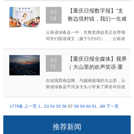
务创新产教联盟、重庆市教育委员会主办、
重庆大学承办。根据疫情防控要求，本届大
07
【重庆日报数字报】“支
赛首次采取学生全程线上答辩，专家评委线
14
教边境村镇，我们一生难
下分组评审的方式进行。专家评审现场经过
忘！” 重庆大学连续7年
资格审核，校级选拔推荐，共有来自全市21
云南省绿春县一中，支教老师赵美正在带领
支教云南绿春
所学校的274支团队，共790人次学生参加本
同学们朗读课文（摄于5月8日）。∵云南省
次大赛。大赛选拔赛分为分组赛和决赛两
绿春县平河镇大头小学，支教老师蒋成陶在
个...
课余时间教同学们折千纸鹤（摄于5月9
日）。记者万难摄影报道 视觉重庆“为边境
07
【重庆日报全媒体】视界
村镇支教非常有意义，是我们一生难忘的
13
｜大山里的欢声笑语-重
事！”7月13日，重庆大学研究生支教团绿春
庆大学支教团队7年坚守
分团队成员蒋成陶和赵美回顾在云南省绿春
在祖国西南边陲，与越南接壤的大山里，云
云南边境村镇
县支教的经历时，深有感触地说。 云南省
南省绿春县平河乡大头小学来了两名年轻老
绿春县是重庆大学的定点帮扶单位。7年
师。5月9日，重庆大学研究生蒋成陶、赵美
来，重庆大学...
与孩子们上了一堂美术课。大头小学没有美
术和英语老师，他们不定期的来到这里走
1779条
上一页
1
..
53
54
55
56
57
58
59
60
61
..
89
下一页
教。2013年，重庆大学与绿春县签订定点帮
扶协议，自帮扶工作开展以来，教育帮扶、
消费帮扶、科技帮扶、医疗帮扶、文化帮扶
推荐新闻
全面推行。重庆大学还坚持7年派驻42名优