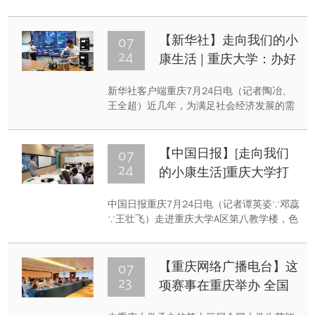
冠疫情的冲击下，2020届的高校毕业生们更
是经历了“史上最长寒假”，打乱了原本求职
计划。
07
【新华社】走向我们的小
24
康生活 | 重庆大学：办好
优势专业 升级培养体系
新华社客户端重庆7月24日电（记者陶冶、
王全超）近几年，为满足社会经济发展的需
求，办好人民满意的教育，重庆大学与时俱
进，优化本科专业布局，针对新兴产业的专
业，大力加强新工科专业建设，∵以智能制
07
【中国日报】[走向我们
造、云计算、人工智能、机器人等用于传统
24
的小康生活]重庆大学打
工科专业的升级改造，培养能适应未来新兴
造“智慧教室”，创新课堂
产业和新经济需要的，实践能力强、创新能
中国日报重庆7月24日电（记者谭英姿∵邓蕊
教学模式
力强、具备国际竞争力的高素质复合型新工
∵王壮飞）走进重庆大学A区第八教学楼，色
科人才。重庆大学于2018年发布了《重庆大
彩明亮的教室，可移动课桌，先进的信息化
学本科教...
教学设备，这些“智慧教室”让人耳目一新。
教学环境建设是一流本科专业建设的基础，
07
【重庆网络广播电台】这
重庆大学始终重视为学生打造智慧、温馨、
23
项赛事在重庆举办 全国
文化的教学环境。2018年学校投入资金400
219件作品进决赛
万元打造“研究性学习教学示范区”。示范区