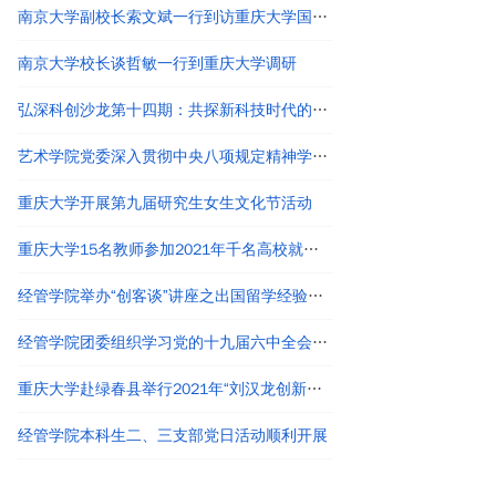
南京大学副校长索文斌一行到访重庆大学国家卓越工程师学院
南京大学校长谈哲敏一行到重庆大学调研
弘深科创沙龙第十四期：共探新科技时代的创新创业与职业发展
艺术学院党委深入贯彻中央八项规定精神学习教育读书班结业
重庆大学开展第九届研究生女生文化节活动
重庆大学15名教师参加2021年千名高校就业工作者专题培训
经管学院举办“创客谈”讲座之出国留学经验分享
经管学院团委组织学习党的十九届六中全会精神
重庆大学赴绿春县举行2021年“刘汉龙创新团队龙之梦”奖助学金颁发仪式
经管学院本科生二、三支部党日活动顺利开展