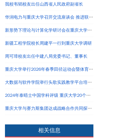
我校韦韬校友出任山西省人民政府副省长
华润电力与重庆大学召开交流座谈会 推进联合研究院建设
新形势下理论与计算化学研讨会在重庆大学举行
新疆工程学院校长周建平一行到重庆大学调研
周可璋校友出任中建八局党委书记、董事长
重庆大学举行2026年春季田径运动会暨体育文化节
大数据与软件学院举行头歌实践教学平台培训会
2024年泰晤士中国学科评级 重庆大学20个学科评为A类
重庆大学与赛力斯集团达成战略合作共同探寻产教融合创新路径
相关信息