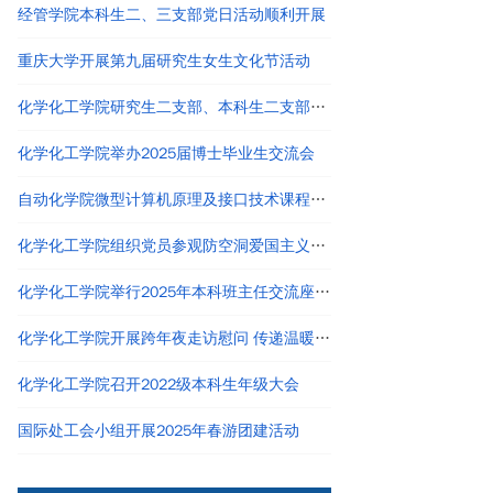
经管学院本科生二、三支部党日活动顺利开展
重庆大学开展第九届研究生女生文化节活动
化学化工学院研究生二支部、本科生二支部开展“党建领航，本研共进”主题党日活动
化学化工学院举办2025届博士毕业生交流会
自动化学院微型计算机原理及接口技术课程团队召开教学改革研讨会
化学化工学院组织党员参观防空洞爱国主义教育基地
化学化工学院举行2025年本科班主任交流座谈会
化学化工学院开展跨年夜走访慰问 传递温暖关怀与新岁祝福
化学化工学院召开2022级本科生年级大会
国际处工会小组开展2025年春游团建活动