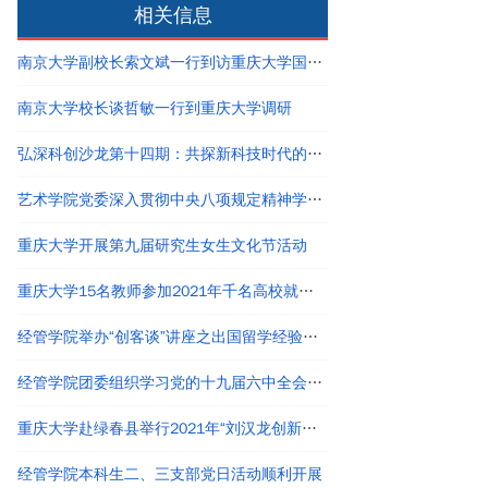
相关信息
南京大学副校长索文斌一行到访重庆大学国家卓越工程师学院
南京大学校长谈哲敏一行到重庆大学调研
弘深科创沙龙第十四期：共探新科技时代的创新创业与职业发展
艺术学院党委深入贯彻中央八项规定精神学习教育读书班结业
重庆大学开展第九届研究生女生文化节活动
重庆大学15名教师参加2021年千名高校就业工作者专题培训
经管学院举办“创客谈”讲座之出国留学经验分享
经管学院团委组织学习党的十九届六中全会精神
重庆大学赴绿春县举行2021年“刘汉龙创新团队龙之梦”奖助学金颁发仪式
经管学院本科生二、三支部党日活动顺利开展