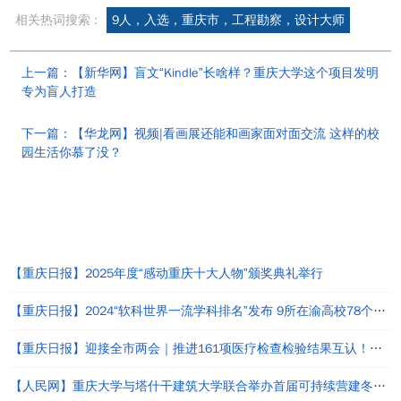
相关热词搜索 :
9人，入选，重庆市，工程勘察，设计大师
上一篇：【新华网】盲文“Kindle”长啥样？重庆大学这个项目发明
专为盲人打造
下一篇：【华龙网】视频|看画展还能和画家面对面交流 这样的校
园生活你慕了没？
热点新闻
【重庆日报】2025年度“感动重庆十大人物”颁奖典礼举行
【重庆日报】2024“软科世界一流学科排名”发布 9所在渝高校78个学科上榜
【重庆日报】迎接全市两会｜推进161项医疗检查检验结果互认！这份提案让我市高品质医疗“更进一步”
【人民网】重庆大学与塔什干建筑大学联合举办首届可持续营建冬季研习营