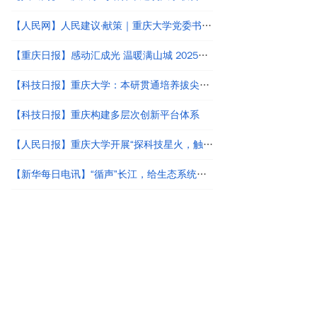
【人民网】人民建议·献策｜重庆大学党委书记王树新：“文化强校”与“文化强国”建设应同频共振
【重庆日报】感动汇成光 温暖满山城 2025年度“感动重庆十大人物”颁奖典礼举行
【科技日报】重庆大学：本研贯通培养拔尖创新人才
【科技日报】重庆构建多层次创新平台体系
【人民日报】重庆大学开展“探科技星火，触未来建造”小学生科普活动
【新华每日电讯】“循声”长江，给生态系统做“心电图”