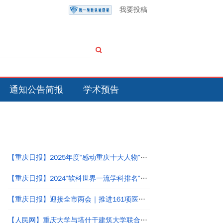
我要投稿
通知公告简报
学术预告
热点新闻
【重庆日报】2025年度“感动重庆十大人物”颁奖典礼举行
【重庆日报】2024“软科世界一流学科排名”发布 9所在渝高校78个学科上榜
【重庆日报】迎接全市两会｜推进161项医疗检查检验结果互认！这份提案让我市高品质医疗“更进一步”
【人民网】重庆大学与塔什干建筑大学联合举办首届可持续营建冬季研习营