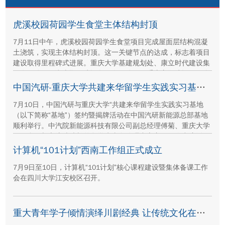
虎溪校园荷园学生食堂主体结构封顶
7月11日中午，虎溪校园荷园学生食堂项目完成屋面层结构混凝
土浇筑，实现主体结构封顶。这一关键节点的达成，标志着项目
建设取得里程碑式进展。重庆大学基建规划处、康立时代建设集
团有限公司、湖南顺天建设集团有限公司、重庆方郡建设工程咨
询有限公司等参建单位代表现场参与封顶仪式。
中国汽研-重庆大学共建来华留学生实践实习基地签约暨揭牌活动举行
7月10日，中国汽研与重庆大学“共建来华留学生实践实习基地
（以下简称“基地”）签约暨揭牌活动在中国汽研新能源总部基地
顺利举行。中汽院新能源科技有限公司副总经理傅菊、重庆大学
国际合作与交流处处长兼留学生事务管理中心主任阳春出席活
动，双方相关职能负责人、教师代表及来华留学生代表共同参
计算机“101计划”西南工作组正式成立
与。
7月9日至10日，计算机“101计划”核心课程建设暨集体备课工作
会在四川大学江安校区召开。
重大青年学子倾情演绎川剧经典 让传统文化在校园“活”起来