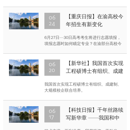
如期举行。1.5万名毕业生怀揣着对过往求学
时光的眷恋与对未来的无限憧憬，开启人生
的新征程。重庆大学校长王树新以“坚韧”为
06
【重庆日报】在渝高校今
题寄语毕业生，为全体毕业生带来一堂“青春
24
年招生有新变化
扬帆新时代”的毕业课程。
6月27日—30日高考考生将进行志愿填报，
填报志愿时如何瞄定专业？在渝部分高校今
年招生有哪些变化？6月23日，记者从重庆
大学、重庆中医药学院、重庆警察学院等高
校获悉，今年各校的招生要求均有变化，如
06
【新华社】我国首次实现
新增了班型，相关的医学专业不再提科目要
20
工程硕博士有组织、成建
求，报考警校取消了延续多年的户籍限制
制、大规模校企联合培养
等，值得考生在填报志愿时留意。
我国首次实现工程硕博士有组织、成建制、
大规模校企联合培养。
06
【科技日报】千年丝路续
17
写新华章 ——我国和中
亚五国携手走向互利共赢