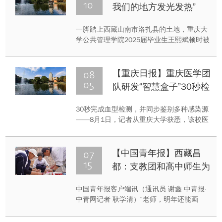
量”。
10
我们的地方发光发热”
一脚踏上西藏山南市洛扎县的土地，重庆大
学公共管理学院2025届毕业生王熙斌顿时被
眼前壮美宏阔的景致吸引了——这里位于喜
马拉雅山脉南麓，境内有6座海拔6000米左
右的山峰。他心里不由得一阵激动：这，就
08
【重庆日报】重庆医学团
是自己即将扎下根来、施展身手的地方！
05
队研发“智慧盒子”30秒检
测血型 同步鉴别多种感
30秒完成血型检测，并同步鉴别多种感染源
染源
——8月1日，记者从重庆大学获悉，该校医
学院副院长、重庆大学附属人民医院检验科
主任罗阳团队研发出“集成化创伤智慧诊断试
剂盒”，被业界认定为输血和细胞治疗领域的
07
【中国青年报】西藏昌
重要突破。在刚刚落幕的首届“渝创星火”重
15
都：支教团和高中师生为
庆科技成果转化大赛上，该成果摘得科创团
灰黄的墙画上亮丽的色彩
队组一等奖。
中国青年报客户端讯（通讯员 谢鑫 中青报·
中青网记者 耿学清）“老师，明年还能画
吗？”近日，西藏自治区昌都市第六高级中学
（以下简称“昌都六高”）高二美术班的牛奥