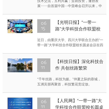
技术交流，互利共赢；贸易投资，蓬勃发
的“星辰大海”
展……自首届中国—中亚峰会召开以来，中
国同中亚五国关系实现跨越式发展，各领域
合作取得丰硕成果。
06
【光明日报】“一带一
15
路”大学科技合作联盟校
长圆桌会议举行
近日，由重庆大学、四川大学联合主办的“一
带一路”大学科技合作联盟校长圆桌会议在四
川成都天府国际会议中心举行。来自国内外
的高校校长、教师、留学生代表等近200人
参加会议。
06
【科技日报】深化科技合
11
作 共创丝路繁荣
“千年丝路，科技为媒。”仲夏之际的蓉城，
五洲宾朋再聚首，科技繁花竞绽放。
06
【人民网】“一带一路”大
11
学科技合作联盟校长圆桌