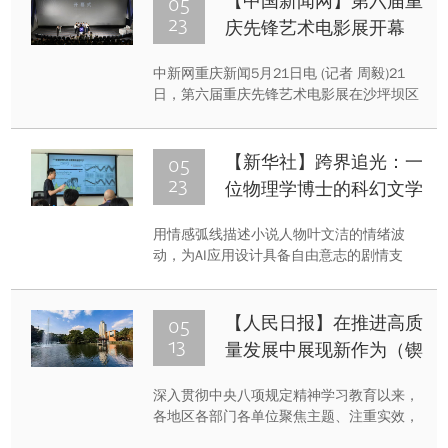
05
【中国新闻网】第六届重
23
庆先锋艺术电影展开幕
中新网重庆新闻5月21日电 (记者 周毅)21
日，第六届重庆先锋艺术电影展在沙坪坝区
先锋利美华胤巨幕影城启幕。本届先锋影展
以“创造不凡”为主题，吸引了2007部国内外
影片参赛，创历届新高。最终，共有30余部
05
【新华社】跨界追光：一
国内外先锋艺术佳作入围，涵盖剧情、纪
23
位物理学博士的科幻文学
录、实验等多元类型，特别设立的“重庆新力
人生
量”单元将聚焦本土青年导演作品。
用情感弧线描述小说人物叶文洁的情绪波
动，为AI应用设计具备自由意志的剧情支
线，在重庆轨道列车穿楼瞬间构思时空折叠
方案……这些“脑洞大开”的跨界场景出现在
重庆大学中文系的“创意写作”课堂上。让文
05
【人民日报】在推进高质
科生学编程、理科生写小说的“跨界导师”正
13
量发展中展现新作为（锲
是重庆大学中文系副教授刘洋，同时他还是
而不舍落实中央八项规定
一位凝聚态物理学博士和华语科幻星云奖得
深入贯彻中央八项规定精神学习教育以来，
精神）
主。
各地区各部门各单位聚焦主题、注重实效，
持续丰富学习形式，拓宽查摆渠道，落实开