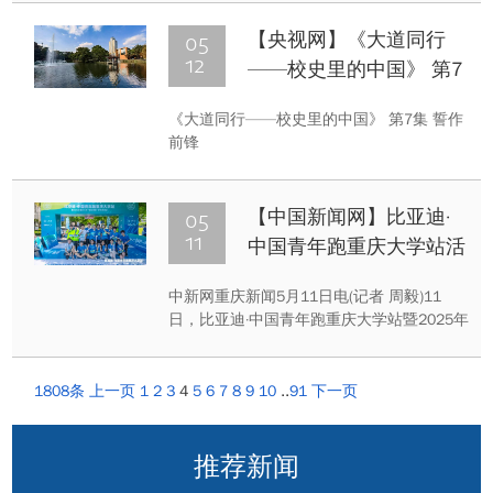
门教育，推动党员干部以优良作风凝心聚
力、干事创业，在推进高质量发展中展现新
05
【央视网】《大道同行
作为。
12
——校史里的中国》 第7
集 誓作前锋
《大道同行——校史里的中国》 第7集 誓作
前锋
05
【中国新闻网】比亚迪·
11
中国青年跑重庆大学站活
动举行
中新网重庆新闻5月11日电(记者 周毅)11
日，比亚迪·中国青年跑重庆大学站暨2025年
重庆大学“燃动青春”环校跑活动在重庆大学
虎溪校区举行，吸引4000余名选手参赛。
1808条
上一页
1
2
3
4
5
6
7
8
9
10
..
91
下一页
推荐新闻