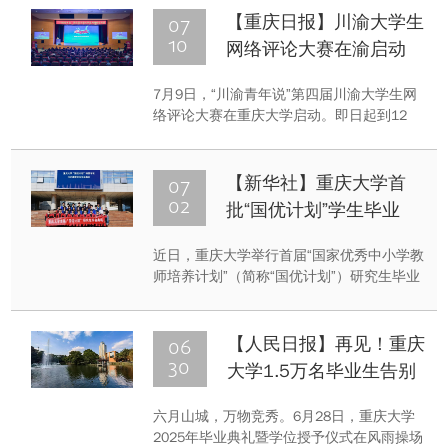
华尚和同学们围在篮球场边两幅刚完成的墙
07
【重庆日报】川渝大学生
绘前问。25天前，这里还是两面灰黄的土
10
网络评论大赛在渝启动
墙，如今成了校园里的一道风景线。
7月9日，“川渝青年说”第四届川渝大学生网
络评论大赛在重庆大学启动。即日起到12
月，大赛面向川渝两地普通高校在校大学生
征集评选一批优秀网评作品，选拔培养一批
优秀青年网评人才，再度开启一场思想的碰
07
【新华社】重庆大学首
撞、青春的对话。
02
批“国优计划”学生毕业
近日，重庆大学举行首届“国家优秀中小学教
师培养计划”（简称“国优计划”）研究生毕业
典礼，首批24人顺利完成“国优计划”相关课
程并获颁修读证书。作为教育部首批试点高
校，这标志着重庆大学在探索综合性大学与
06
【人民日报】再见！重庆
高质量基础教育融合、推进国家教育战略部
30
大学1.5万名毕业生告别
署、培养研究生层次优秀教师队伍方面取得
母校
阶段性成果。
六月山城，万物竞秀。6月28日，重庆大学
2025年毕业典礼暨学位授予仪式在风雨操场