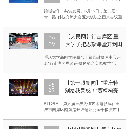
会议6月12日在成都召开
跨域合作，共谋发展。6月12日，第二届“一
带一路”科技交流大会五大板块之圆桌会议重
要活动——“一带一路”大学科技合作联盟校
长圆桌会议将在四川成都天府国际会议中心
举行。
06
【人民网】行走库区 重
09
大学子把思政课堂开到田
间地头
重庆大学新闻学院联合丰都县融媒体中心开
展“行走库区思政课·媒体融合实践教学”活
动。35位师生走进丰都县融媒体中心和丰都
县包鸾镇，将课堂移至基层一线，通过实地
采风体察三峡库区发展变化，深化国情社情
05
【第一眼新闻】“重庆特
认知，锤炼全媒体采编能力。
25
别给我灵感！”贾樟柯亮
相第六届重庆先锋艺术电
5月25日，第六届重庆先锋艺术电影展在重
影展
庆市南岸区南滨路开埠遗址公园千极演艺中
心举行。