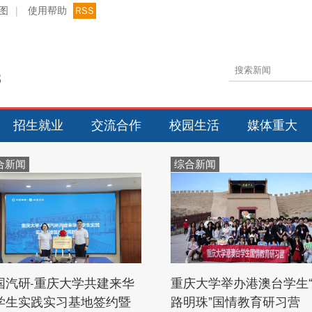
图
|
使用帮助
RSS
招生就业
交流合作
校园生活
媒体重大
合新闻
综合新闻
国汽研-重庆大学共建来华
重庆大学举办港澳台学生
学生实践实习基地签约暨
路明珠”国情教育研习营