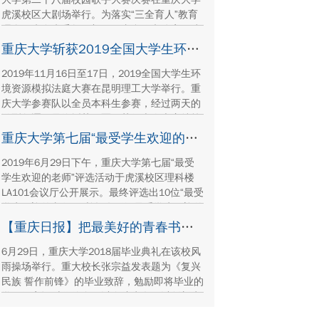
虎溪校区大剧场举行。为落实“三全育人”教育
理念，来自党委教工部、国内合作办公室、建
筑学院、管科学院、机械学院等校内各单位老
重庆大学斩获2019全国大学生环境资源模拟法庭大赛冠军
师与十位参赛选手同台演绎，现场观看师生达
2019年11月16日至17日，2019全国大学生环
1300余人。
境资源模拟法庭大赛在昆明理工大学举行。重
庆大学参赛队以全员本科生参赛，经过两天的
激烈角逐，最终斩获冠军，获得本次大赛特等
奖。法学院董正爱老师获评优秀指导教师，法
重庆大学第七届“最受学生欢迎的老师”评选活动落幕
学院本科生贡梓铭荣获最佳辩手。
2019年6月29日下午，重庆大学第七届“最受
学生欢迎的老师”评选活动于虎溪校区理科楼
LA101会议厅公开展示。最终评选出10位“最受
学生欢迎的老师”，并提名5位“最受学生欢迎的
老师”。
【重庆日报】把最美好的青春书写在广阔大地上
6月29日，重庆大学2018届毕业典礼在该校风
雨操场举行。重大校长张宗益发表题为《复兴
民族 誓作前锋》的毕业致辞，勉励即将毕业的
学子们牢记时代使命，以奋斗为名，以创新为
要，在各自的岗位上勇敢地引领未来。