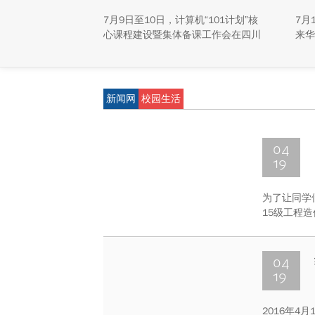
揭
7月9日至10日，计算机“101计划”核
7月
心课程建设暨集体备课工作会在四川
来华
大学江安校区召开。
称“
研新
新能
重庆
新闻网
校园生活
学生
动，
及来
04
19
为了让同学
15级工程
行土木工程
04
19
2016年4