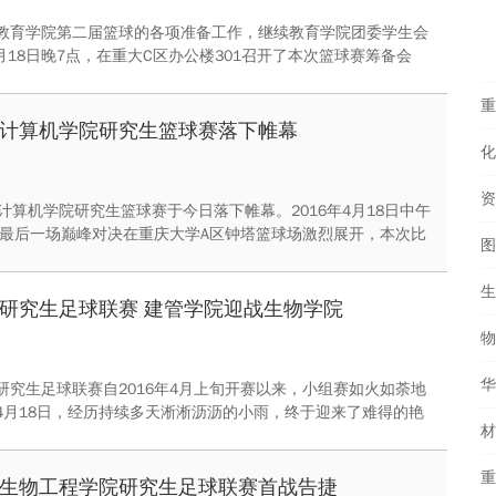
教育学院第二届篮球的各项准备工作，继续教育学院团委学生会
4月18日晚7点，在重大C区办公楼301召开了本次篮球赛筹备会
次会议的是团委学生会主席郝英杰，团委学生会各部门主要干部
次会议。
计算机学院研究生篮球赛落下帷幕
计算机学院研究生篮球赛于今日落下帷幕。2016年4月18日中午
分，最后一场巅峰对决在重庆大学A区钟塔篮球场激烈展开，本次比
图
与23支部角逐冠亚军；5、6支部与4、7支部角逐季军。
研究生足球联赛 建管学院迎战生物学院
物
研究生足球联赛自2016年4月上旬开赛以来，小组赛如火如荼地
4月18日，经历持续多天淅淅沥沥的小雨，终于迎来了难得的艳
午12点半，建管学院第二场小组赛在A区思群广场迎战生物工程
近90分钟的激烈角逐，比赛顺利结束。
生物工程学院研究生足球联赛首战告捷