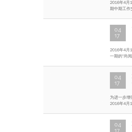
2016年4
期中期工作
的有来自重
工作室的近
04
17
​2016年
一期的“尚
期举行。
04
17
为进一步增
2016年
活动。活动
也充分展现
04
17