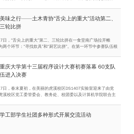
委各部门成员积极参与了本次活动，在欢声笑语中共同度过了愉
美味之行——土木青协“舌尖上的重大”活动第二、
三轮比拼
月17日，“舌尖上的重大”第二、三轮比拼在一食堂南广场拉开帷
为两个环节：“寻找炊具”和“厨艺比拼”。在第一环节中参赛队伍根
相应的烹饪工具，第二环节则是用相应的工具进行厨艺比拼。决
投票、评委打分以及第一轮的得分评定总冠军。最终获得冠军是
鲤鱼与驴”。
重庆大学第十三届程序设计大赛初赛落幕 60支队
伍进入决赛
月17日，春末夏初，在美丽的虎溪校区DS1407实验室迎来了由党
虎溪校区党工委管委会、教务处、校团委以及计算机学院联合主
学第十三届程序设计大赛。本次大赛共有重庆大学11个学院的
伍参赛，较往年增加了一倍，创历史之最。
学工部学生社团多种形式开展交流活动