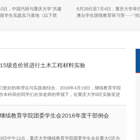
牌活动举行
10日，中国汽研与重庆大学“共建
6月29日至7月4日，重庆大学举
留学生实践实习基地（以下简
澳台学生国情教育研习营——“丝
基地”）签约暨揭牌活动在中国汽
珠”主题实践活动，全校47名港
能源总部基地顺利举行。中汽院
生参与本次研学。本次活动组织
源科技有限公司副总经理傅菊、
们沿河西走廊赴兰州、张掖、嘉
大学国际合作与交流处处长兼留
关、敦煌多地实地走访，深入了
事务管理中心主任阳春出席活
家在丝路文明传承、世界文化遗
双方相关职能负责人、教师代表
护、西北地质生态治理等方面的
华留学生代表共同参与。
成就与发展路径。
15级造价班进行土木工程材料实验
们更好的将理论与实践相结合。2016年4月19日，继续教育学院
造价本科班的同学们在张老师的带领下，在重庆大学B区实验室进
材料的实验。
继续教育学院团委学生会2016年度干部例会
月19日中午12点，重庆大学继续教育学院团委学生会在重大C区办