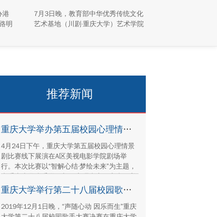
园“活”起来
办港
7月3日晚，教育部中华优秀传统文化
路明
艺术基地（川剧·重庆大学）艺术学院
澳台学
川剧表演工作坊倾力打造的专场汇演
同学
于科学城校区虎溪校园学生活动中心
峪
小剧场举办，紧扣重庆市第八届大学
解国
艺术展演“向美而行，逐梦未来”活动
产保
主题，推进校园美育与传统文化传承
建设
工作。
推荐新闻
重庆大学举办第五届校园心理情景剧比赛
4月24日下午，重庆大学第五届校园心理情景
剧比赛线下展演在A区美视电影学院剧场举
行。本次比赛以“智解心结·梦绘未来”为主题，
由重庆大学党委学工部（心理中心）主办，美
视电影学院承办。
重庆大学举行第二十八届校园歌手大赛决赛
2019年12月1日晚，“声随心动 因乐而生”重庆
大学第二十八届校园歌手大赛决赛在重庆大学