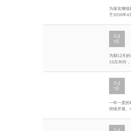
为落实继续
于2016年
议。主持本
都参加了本
04
18
为期12天的
12点30
赛由1支部
04
18
一年一度的
持续开展。
阳高照。中
学院，经过
04