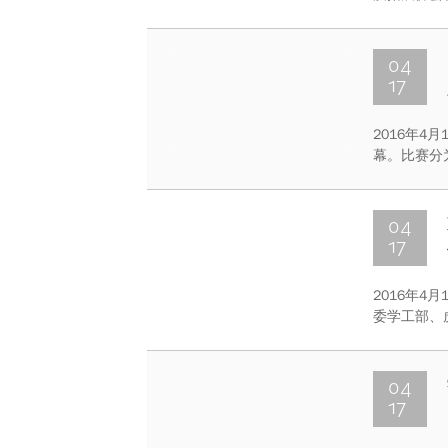
经管学院团
快的时光。
04
17
2016年4
幕。比赛分
据提示找到
赛通过观众
的“红鲤鱼绿
04
17
2016年4
委学工部、
办的重庆大
178支队
04
17