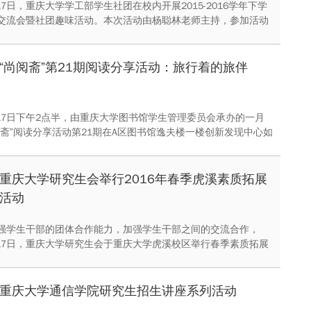
月17日，重庆大学学工部学生社团在校内开展2015-2016学年下学
交流会暨社团趣味活动。本次活动由杨聪林老师主持，参加活动
庆大学学生通讯社、校园新媒体传播协会以及学工在线网络文化
50名学生。
“尚阅斋”第21期阅读分享活动：旅行着的旅伴
4月17日下午2点半，由重庆大学图书馆学生管理委员会承办的一月
阅斋”阅读分享活动第21期在A区图书馆逸夫楼一楼创新发现中心如
重庆大学研究生会举行2016年春季虎溪素质拓展
活动
强学生干部的团体合作能力，加强学生干部之间的交流合作，
4月17日，重庆大学研究生会于重庆大学虎溪校区举行春季素质拓展
充分增进了同学间的情谊，深化了研究生的内部凝聚力。同时，
出我校研究生积极向上的精神面貌和良好的团队协作精神。
重庆大学通信学院研究生招生讲座系列活动