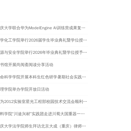
热点新闻
重庆大学联合华为ModelEngine AI训练营成果复盘暨高校教学实践计划启动会举行
化学化工学院举行2026届学生毕业典礼暨学位授予仪式
资源与安全学院举行2026年毕业典礼暨学位授予仪式
书馆开展尚阅斋阅读分享活动
生命科学学院开展本科生红色研学暑期社会实践活动
理学院举办学院开放日活动
华为2012实验室星光工程部校园技术交流会顺利开展
材料学院“川途兴材”实践团走进川蜀大国重器一线 体悟材料强国使命
重庆大学法学院师生拜访北京大成（重庆）律师事务所