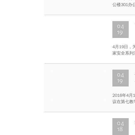
公楼301
洋、学生会
04
19
4月19日
家安全系列
责”的浓厚
国家安全责
04
19
2016年4
议在第七教
会议的还有各
度“五四”
04
18