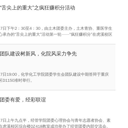
“舌尖上的重大”之疯狂赚积分活动
月17日下午2：30至4：30，由土木团委主办，土木青协、重医学生
心承办的“舌尖上的重大”活动第一轮——“疯狂赚积分”在虎溪校区
场火热进行。活动通过十九个小游戏加强了团队的凝聚力。以通
获得相应积分的方式筛选出十组参赛队进入下一轮比拼。
团队建设树新风，化院风采力争先
月17日19:00，化学化工学院团委学生会团队建设中期答辩于重庆
D1150准时举行。
团委有爱，经彩联谊
4月17日上午九点半，经管学院团委心理协会与青年志愿者协会、素
在虎溪校区综合楼DZ418教室成功举办了经管团委内部交流会。