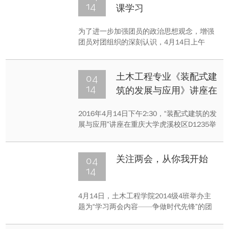
是管理3班、传动2班、传动3班。
14
课学习
为了进一步加强团员的政治思想观念，增强
团员对团组织的深刻认识，4月14日上午
10：30，重庆大学继续教育学院15级土木工
程本科1班团支部在重大C区第二教学楼2306
开展了一个课时的团课学习。此次学习由校
04
土木工程专业《装配式建
团支部书记李杨和班团支部肖鹏飞共同主
14
筑的发展与应用》讲座在
持。全班22名团员和全班同学均按时参加。
虎溪校区举办
2016年4月14日下午2:30，“装配式建筑的发
展与应用”讲座在重庆大学虎溪校区D1235举
行。李秋娜从装配式建筑的发展概况，装配
式建筑的技术体系，装配式建筑的案例，装
配式建筑与BIM系统的结合这四个方面对装
04
关注两会，从你我开始
配式建筑进行了讲解。
14
4月14日，土木工程学院2014级4班举办主
题为“学习两会内容——争做时代先锋”的团
日活动。交流会上，同学们通过玩游戏的方
法对两会相关内容进行理解，反响热烈。