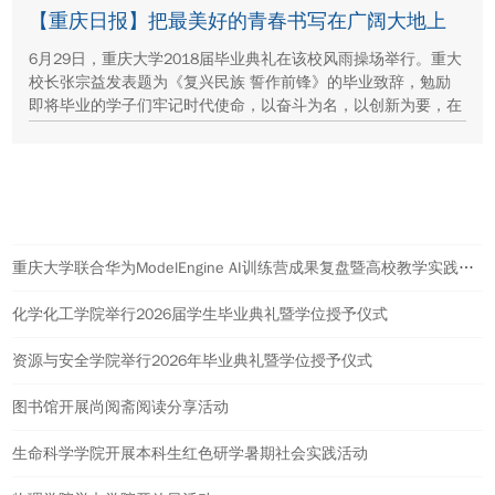
【重庆日报】把最美好的青春书写在广阔大地上
6月29日，重庆大学2018届毕业典礼在该校风雨操场举行。重大
校长张宗益发表题为《复兴民族 誓作前锋》的毕业致辞，勉励
即将毕业的学子们牢记时代使命，以奋斗为名，以创新为要，在
各自的岗位上勇敢地引领未来。
热点新闻
重庆大学联合华为ModelEngine AI训练营成果复盘暨高校教学实践计划启动会举行
化学化工学院举行2026届学生毕业典礼暨学位授予仪式
资源与安全学院举行2026年毕业典礼暨学位授予仪式
图书馆开展尚阅斋阅读分享活动
生命科学学院开展本科生红色研学暑期社会实践活动