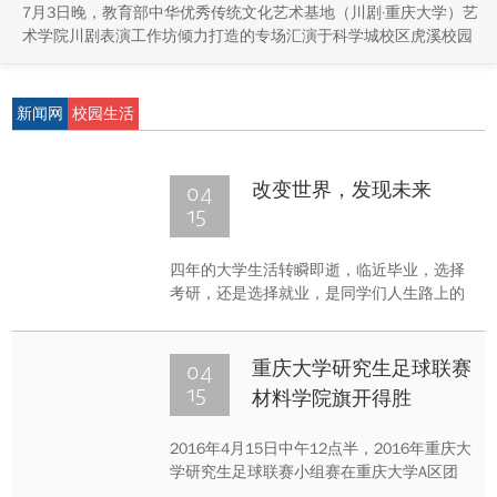
7月3日晚，教育部中华优秀传统文化艺术基地（川剧·重庆大学）艺
术学院川剧表演工作坊倾力打造的专场汇演于科学城校区虎溪校园
学生活动中心小剧场举办，紧扣重庆市第八届大学艺术展演“向美而
行，逐梦未来”活动主题，推进校园美育与传统文化传承工作。
新闻网
校园生活
04
改变世界，发现未来
15
四年的大学生活转瞬即逝，临近毕业，选择
考研，还是选择就业，是同学们人生路上的
又一次关键的抉择。而面对当今社会日趋严
峻的就业形势，越来越多的大学生选择了考
研之路，希望通过考研得到继续深造的机
04
重庆大学研究生足球联赛
会。但很多同学对考研形势的认识含糊不
15
材料学院旗开得胜
清，出现了迷茫困惑，不知所措等心态。针
对同学们出现的这种情况，2016年4月
2016年4月15日中午12点半，2016年重庆大
学研究生足球联赛小组赛在重庆大学A区团
结广场顺利举行。这是材料学院的小组赛第