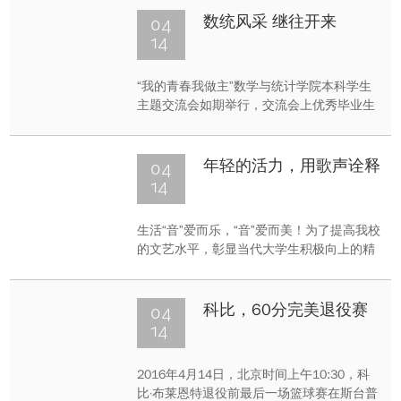
04
数统风采 继往开来
14
“我的青春我做主”数学与统计学院本科学生
主题交流会如期举行，交流会上优秀毕业生
与低年级同学就出国深造、推免研究生、求
职创业、学术科研等方面充分交流，取得良
好效果。
04
年轻的活力，用歌声诠释
14
生活“音”爱而乐，“音”爱而美！为了提高我校
的文艺水平，彰显当代大学生积极向上的精
神风貌，丰富大学生的课余娱乐活动，由数
学与统计学院举办的首届“蒙面歌王”校园歌
手大赛决赛4月14日16点在虎溪校区拉开帷
04
科比，60分完美退役赛
幕。
14
2016年4月14日，北京时间上午10:30，科
比·布莱恩特退役前最后一场篮球赛在斯台普