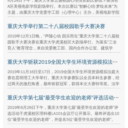
4月24日下午，重庆大学第五届校园心理情景剧比赛线下展演在
A区美视电影学院剧场举行。本次比赛以“智解心结·梦绘未来”为
主题，由重庆大学党委学工部（心理中心）主办，美视电影学院
承办。
重庆大学举行第二十八届校园歌手大赛决赛
2019年12月1日晚，“声随心动 因乐而生”重庆大学第二十八届校
园歌手大赛决赛在重庆大学虎溪校区大剧场举行。为落实“三全
育人”教育理念，来自党委教工部、国内合作办公室、建筑学
院、管科学院、机械学院等校内各单位老师与十位参赛选手同台
演绎，现场观看师生达1300余人。
重庆大学斩获2019全国大学生环境资源模拟法庭大赛冠军
2019年11月16日至17日，2019全国大学生环境资源模拟法庭大
赛在昆明理工大学举行。重庆大学参赛队以全员本科生参赛，经
过两天的激烈角逐，最终斩获冠军，获得本次大赛特等奖。法学
院董正爱老师获评优秀指导教师，法学院本科生贡梓铭荣获最佳
辩手。
重庆大学第七届“最受学生欢迎的老师”评选活动落幕
2019年6月29日下午，重庆大学第七届“最受学生欢迎的老师”评
选活动于虎溪校区理科楼LA101会议厅公开展示。最终评选出10
位“最受学生欢迎的老师”，并提名5位“最受学生欢迎的老师”。