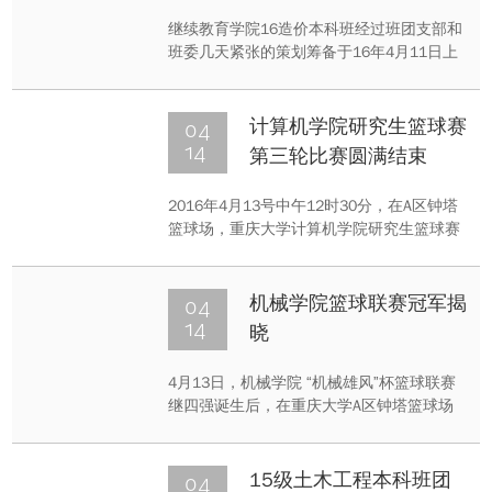
继续教育学院16造价本科班经过班团支部和
班委几天紧张的策划筹备于16年4月11日上
午9点半，分别在2203教室和足球场展开
以“相遇、团结、奋进”为主题的团日活动。
16级造价班全员积极参与活动无一缺席，班
04
计算机学院研究生篮球赛
主任张婉珠也出席了本次活动，活动有团支
14
第三轮比赛圆满结束
部书记主持。
2016年4月13号中午12时30分，在A区钟塔
篮球场，重庆大学计算机学院研究生篮球赛
第三轮比赛如期举行。由5、6支部和1支部
展开了了一场激动人心的比赛。
04
机械学院篮球联赛冠军揭
14
晓
4月13日，机械学院 “机械雄风”杯篮球联赛
继四强诞生后，在重庆大学A区钟塔篮球场
开展了篮球联赛冠军争夺赛的最后一场比
赛。经过激烈的竞争角逐，机械学院篮球联
赛的冠军、亚军、季军终于诞生，他们分别
04
15级土木工程本科班团