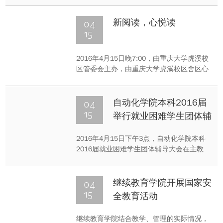
一场，经过80分钟的激烈角逐，材料学院以
11：0的绝对优势完胜法学院，出师首战告
04
新阅读，心悦读
捷，旗开得胜。
15
2016年4月15日晚7:00，由重庆大学虎溪校
区管委会主办，由重庆大学虎溪校区舍区心
联动、重庆大学法学院和电气学院心理健康
协会协办的“新阅读，心悦读”读书交流小组
第一期活动在梅三435如期举行。学习中
04
自动化学院本科2016届
期，同学们的学习压力逐渐增大，而阅读交
15
举行就业困难学生团体辅
流是放松心情，释放压力的有效方式。
导
2016年4月15日下午3点，自动化学院本科
2016届就业困难学生团体辅导大会在主教
1905圆满召开。
04
继续教育学院开展国家安
15
全教育活动
继续教育学院结合教学、管理的实际情况，