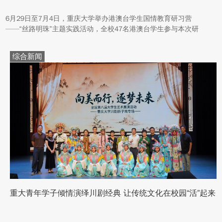
6月29日至7月4日，重庆大学举办港澳台学生国情教育研习营
——“丝路明珠”主题实践活动，全校47名港澳台学生参与本次研
学。本次活动组织同学们沿河西走廊赴兰州、张掖、嘉峪关、敦煌
多地实地走访，深入了解国家在丝路文明传承、世界文化遗产保
综合新闻
护、西北地质生态治理等方面的建设成就与发展路径。
重大青年学子倾情演绎川剧经典 让传统文化在校园“活”起来