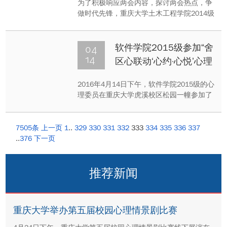
为了积极响应两会内容，探讨两会热点，争
做时代先锋，重庆大学土木工程学院2014级
土木八班于2016年4月14日于肖家沟水库举
办了团日活动。此次活动采用了先小组学
习，再总结研讨的方式，在加深了成员对两
04
软件学院2015级参加“舍
会的了解的同时也增进了互相的感情。最终
14
区心联动‘心约·心悦’心理
大家都收获颇丰。
委员培训”
2016年4月14日下午，软件学院2015级的心
理委员在重庆大学虎溪校区松园一幢参加了
由舍区心联主办的培训会，此次培训会旨在
帮助心理委员们更好地认清自己的职责，更
好地与老师们合作，更好地为同学们排忧解
7505条
上一页
1
..
329
330
331
332
333
334
335
336
337
难。
..
376
下一页
推荐新闻
重庆大学举办第五届校园心理情景剧比赛