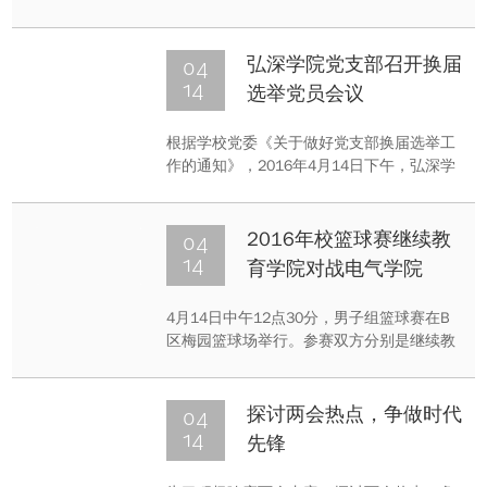
斯中心拉开帷幕。比赛结果，科比60分破纪
录，为自己的个人职业生涯画上完美的句
号。
04
弘深学院党支部召开换届
14
选举党员会议
根据学校党委《关于做好党支部换届选举工
作的通知》，2016年4月14日下午，弘深学
院党支部在学院会议室召开支部换届选举党
员会议。
04
2016年校篮球赛继续教
14
育学院对战电气学院
4月14日中午12点30分，男子组篮球赛在B
区梅园篮球场举行。参赛双方分别是继续教
育学院和电气学院。比赛当天，各学院多名
老师同学到场观战。
04
探讨两会热点，争做时代
14
先锋