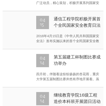
广泛动员，精心策划，积极开展系列国家安
全教育活动，使学院师生员工明确了“国家安
全无小事，人人肩上有责任”的道理，从而不
断提高大家的安全意识与责任意识。
04
通信工程学院积极开展首
15
个全民国家安全教育日法
制知识竞赛活动
2016年4月15日是《中华人民共和国国家安
全法》发布实施以来的首个全民国家安全教
育日，为贯彻落实中央有关部署安排，提升
广大学生的国家安全意识，使其在教育活动
中普遍掌握国家安全知识，自觉维护国家安
04
第五届建工杯制图比赛成
全，4月15日至18月，通信工程学院团委学
14
功举办
生会组织开展了线上法制知识竞赛活动，取
得了良好成效。
四月初，伴随着这纷纷扬扬的杏花雨，重庆
大学第五届制图比赛井然有序地开展着。虽
然各项比赛已落下帷幕，但是同学们正有些
激动雀跃地等待着由何培斌等老师组成的评
委组公布比赛结果。
04
继续教育学院16级工程
14
造价本科班开展团日活动