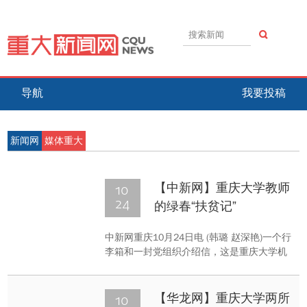
导航
我要投稿
新闻网
媒体重大
10
【中新网】重庆大学教师
24
的绿春“扶贫记”
中新网重庆10月24日电 (韩璐 赵深艳)一个行
李箱和一封党组织介绍信，这是重庆大学机
械学院老师张翔第一次到绿春时携带的所有
东西。两年边疆扶贫的经历让他感触颇
深，“也许这就是信仰的力量。”他笑着说。
10
【华龙网】重庆大学两所