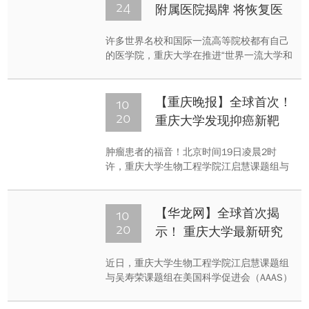
24
附属医院揭牌 将恢复医
学院新建三甲教学型医院
许多世界名校和国际一流高等院校都有自己
的医学院，重庆大学在推进“世界一流大学和
一流学科”建设中也迈出了重要一步。今
（24）日下午，重庆大学与重庆市肿瘤医
院、重庆市急救医疗中心开启“非直管”附属
10
【重庆晚报】全球首次！
医院合作，与沙坪坝区人民政府开启共建“直
20
重庆大学发现抑癌新靶
管”附属医院合作。记者获悉，重庆大学将逐
向，科研成果登上
步恢复医学院，并在沙坪坝区建设一所三甲
肿瘤患者的福音！北京时间19日凌晨2时
《Science Advances》
教学型综合医院。
许，重庆大学生物工程学院江启慧课题组与
吴寿荣课题组在美国科学促进会（AAAS）出
版的《Science Advances》(Science子刊)上
发表了题为 “Identification of XBP1-u as a
10
【华龙网】全球首次揭
novel regulator of the MDM2 p53 axis using
20
示！ 重庆大学最新研究
an shRNA library”（通过RNA干扰质粒文库筛
有助肿瘤预防与治疗
选发现MDM p53信号通路重要新调控因子
近日，重庆大学生物工程学院江启慧课题组
XBP1-u）的研究论文。
与吴寿荣课题组在美国科学促进会（AAAS）
出版的《Science Advances》(Science子刊)
上发表了相关研究论文。