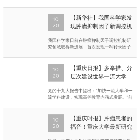
息，该院“肿瘤抑制因子p53调控机制的新发
现”研究成果在《科学进展》上发表，首次揭
示了XBP1的非剪切体XBP1-u对明星肿瘤抑
10
【新华社】我国科学家发
制因子p53的重要调控功能。
20
现肿瘤抑制因子新调控机
制
我国科学家日前在肿瘤抑制因子调控机制研
究领域取得新进展，首次发现一种转录因子
的非剪切体对肿瘤抑制因子ｐ５３具有重要
调控功能，为癌症靶向治疗提供了新的方
向。相关研究成果已于北京时间１０月１９
10
【重庆日报】多举措、分
日在线发表在国际学术期刊《科学进展》
20
层次建设世界一流大学
上。
党的十九大报告中提出：“加快一流大学和一
流学科建设，实现高等教育内涵式发展。”前
不久，重庆大学进入教育部“双一流”建设高
校名单。那么，怎么实现建设世界一流大学
的目标？10月19日，围绕党的十九大报告，
10
【重庆时报】肿瘤患者的
重庆大学党委常务副书记张宗益畅谈了自己
20
福音！重庆大学最新研究
的体会和学校的工作打算。
有助肿瘤预防与治疗