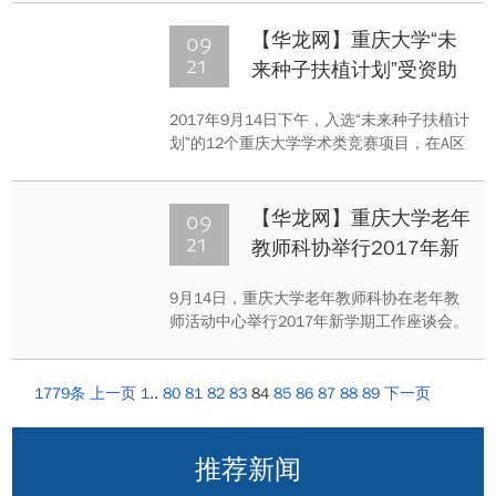
大学和一流学科（简称“双一流”）建设名
单。其中，我市重庆大学入选世界一流大学
09
【华龙网】重庆大学“未
建设高校，西南大学入选世界一流学科建设
21
来种子扶植计划”受资助
高校。
项目举行中期交流
2017年9月14日下午，入选“未来种子扶植计
划”的12个重庆大学学术类竞赛项目，在A区
行政楼503会议室作项目进展中期交流。
09
【华龙网】重庆大学老年
21
教师科协举行2017年新
学期工作座谈会
9月14日，重庆大学老年教师科协在老年教
师活动中心举行2017年新学期工作座谈会。
1779条
上一页
1
..
80
81
82
83
84
85
86
87
88
89
下一页
推荐新闻