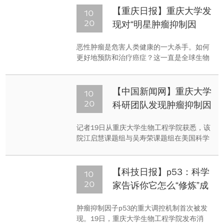
10
【重庆日报】重庆大学发
20
现对“明星肿瘤抑制因
子”有重要影响的蛋白
恶性肿瘤是危害人类健康的一大杀手。如何
更好地预防和治疗癌症？这一直是全球生物
学家研究的重点。重庆大学生物工程学院相
关课题组，历时3年研究，在全球首次发现
一种可对“明星肿瘤抑制因子”p53起重要作用
10
【中国新闻网】重庆大学
的蛋白。这项发现将有助于肿瘤特别是恶性
20
科研团队发现肿瘤抑制因
肿瘤的预防与治疗。10月19日，该研究成果
子p53调控机制
的论文发表于国际权威期刊《科学进展》。
记者19日从重庆大学生物工程学院获悉，该
院江启慧课题组与吴寿荣课题组在美国科学
促进会(AAAS)出版的《ScienceAdvances》
(Science子刊)上发表了“肿瘤抑制因子p53调
控机制的新发现”相关研究论文。据悉，该论
10
【科技日报】p53：科学
文是科学界首次发表“肿瘤抑制因子p53调控
20
家告诉你它怎么“修炼”成
机制”研究。该研究将有助于人类预防和治疗
明星肿瘤抑制因子
肿瘤。
肿瘤抑制因子p53的重大调控机制首次被发
现。19日，重庆大学生物工程学院发布消