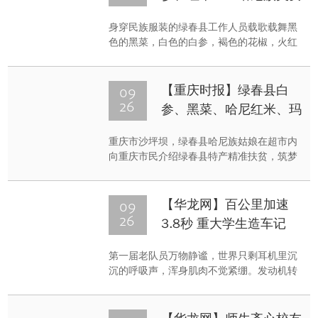
风采。女大学生英姿飒爽捕俘拳汇报表演由
为重庆市民带来特色美食
军训一团1000名男生展示。在“犯我中华，
身穿民族服装的绿春县工作人员载歌载舞黑
虽远必诛”的响亮口号中，新生高低起落变幻
色的黑菜，白色的白参，褐色的花椒，火红
队形，组合成倒计时数字，随即开始表演...
衣裙的哈尼族美女……今（25）日上午，三
峡广场一家超市内色彩缤纷，来自重庆大学
对口帮扶的云南省红河哈尼族彝族自治州绿
09
【重庆时报】绿春县白
春县的十多位哈尼族女孩，在现场一展歌
26
参、黑菜、哈尼红米、玛
喉，并为前来购物的市民带来绿春县几种特
玉茶、香料等特色农产品
色农产品。预计在十月中旬，重庆市民就可
重庆市沙坪坝，绿春县哈尼族姑娘在超市内
走进重庆超市
以吃到来自云贵高原绿春县的特色作物。当
向重庆市民介绍绿春县特产精准扶贫，筑梦
地白参营养价值高∵高山茶清香扑鼻市民正
哈尼。昨天下午，以“生态绿春进重庆”为主
在了解绿春县的...
题的重庆大学精准扶贫云南省绿春县活动在
重庆大学A区民主湖报告厅举行。记者了解
09
【华龙网】百公里加速
到，2013年6月，重庆大学与云南省绿春县
26
3.8秒 重大学生造车记
签订了《定点帮扶合作备忘录》，自此重庆
大学发挥自身优势，以教育帮扶为重点，采
第一届老队员万物静谧，世界只剩耳机里沉
取干部挂职、网络学历教育、党政干部培
沉的呼吸声，浑身肌肉不觉紧绷。发动机转
训、小幼师资培训、志愿者服务、赠书赠物
速的声音把身体的紧张程度又拉到了一个新
等切实有效...
高度。“呜！”是轮胎擦过路面的声音，又沉
又浊，令人感受到力。旗帜一挥，只剩下速