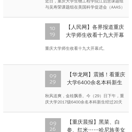
近日，重庆大学生物工程学院江启慧课题组
与吴寿荣课题组在美国科学促进会（AAAS）
出版的《Science Advances》(Science子刊)
上发表了相关研究论文。实况新闻-重庆时报
记者也在重庆大学了解到，这项研究是全球
10
【人民网】各界报道重庆
首次发现，将有助于人类预防和治疗肿瘤。
19
大学师生收看十九大开幕
式
重庆大学师生收看十九大开幕式。
09
【华龙网】震撼！看重庆
29
大学6400余名本科新生
军训汇演
秋风送爽，金桂飘香。今（29）日下午，重
庆大学2017级6400余名本科新生经过20天
快节奏、高强度的军训后，在虎溪校区运动
场带来了一场军训成果汇报表演。捕俘拳、
队列操、军体拳、军乐连表演、班战术表演
09
【重庆晨报】黑菜、白
等项目充分展现了大一新生的精气神和个性
26
参、红米……哈尼族美女