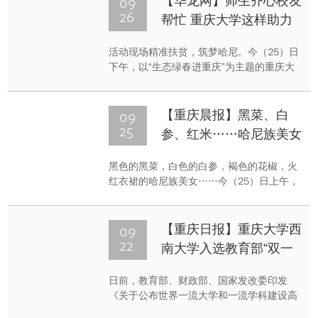
09
【华龙网】师生齐心校友
度！9月24日，重庆大学易车方程式赛车队
26
帮忙 重庆大学这样助力
（以下简称“重大赛车队”）发布两款新车，
云南绿春脱贫
这是车队从2011年建队以来的第6辆油车，
活动现场精准扶贫，筑梦哈尼。今（25）日
第4辆电车。仅仅3.8秒，赛车实现0-100公
下午，以“生态绿春进重庆”为主题的重庆大
里 时加速，和奔驰SF1概念跑车持...
学精准扶贫云南省绿春县活动在重庆大学A
区民主湖报告厅举行。记者了解到，自2013
年6月以来，重庆大学以教育帮扶为重点，
09
【重庆晨报】黑菜、白
采取干部挂职、网络学历教育、党政干部培
25
参、红米……哈尼族美女
训、小幼师资培训、志愿者服务、赠书赠物
为重庆市民带来特色美食
等切实有效的措施，助力当地脱贫。当地特
黑色的黑菜，白色的白参，褐色的花椒，火
色大米本次活动包括生态绿春推介、绿春县
红衣裙的哈尼族美女……今（25）日上午，
与重庆大学校友企业签约仪式、“情系绿
三峡广场一家超市内色彩缤纷，来自重庆大
春”捐赠...
学对口帮扶的云南省红河哈尼族彝族自治州
绿春县的十多位哈尼族女孩，在现场一展歌
09
【重庆日报】重庆大学西
喉，并为前来购物的市民带来绿春县几种特
22
南大学入选教育部“双一
色农产品。预计在十月中旬，重庆市民就可
流”建设名单
以吃到来自云贵高原绿春县的特色作物。
日前，教育部、财政部、国家发改委印发
《关于公布世界一流大学和一流学科建设高
校及建设学科名单的通知》，公布世界一流