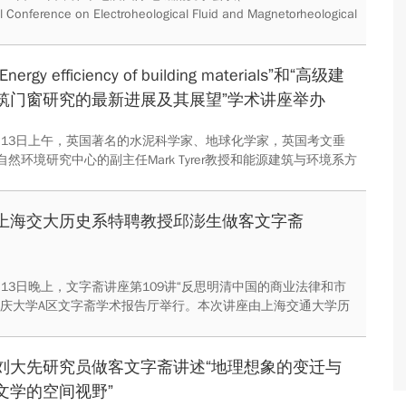
al Conference on Electroheological Fluid and Magnetorheological
ons (ERMR2019)) 在澳大利亚卧龙岗市召开。
“Energy efficiency of building materials”和“高级建
筑门窗研究的最新进展及其展望”学术讲座举办
12月13日上午，英国著名的水泥科学家、地球化学家，英国考文垂
然环境研究中心的副主任Mark Tyrer教授和能源建筑与环境系方
应重庆大学材料科学与工程学院建材系邀请，在重庆大学B区第
18教室举办学术讲座，与建材系师生进行交流。
上海交大历史系特聘教授邱澎生做客文字斋
2月13日晚上，文字斋讲座第109讲“反思明清中国的商业法律和市
重庆大学A区文字斋学术报告厅举行。本次讲座由上海交通大学历
授邱澎生主讲，重庆大学高研院史学研究中心张华主持，中国社
云南大学、西南大学、重庆师范大学、重庆大学等高校的师生参
座。
刘大先研究员做客文字斋讲述“地理想象的变迁与
文学的空间视野”