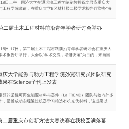
11月18日上午，同济大学交通运输工程学院副教授祝文君应重庆大
与工程学院邀请，在重庆大学B区材料楼二楼学术报告厅举办“海
筋混凝土结构的长期性能研究”学术讲座。
第二届土木工程材料前沿青年学者研讨会举办
1月16日-17日，第二届土木工程材料前沿青年学者研讨会在重庆大
学术报告厅举行，大会以“学术交流，增进友谊”为目的，来自国
名专家学者出席研讨会。
重庆大学能源与动力工程学院孙宽研究员团队研究
成果在Science子刊上发表
带领的柔性可再生能源材料与器件（La FREMD）团队与校内外多
作，最近成功实现通过机器学习筛选有机光伏材料，该成果以
辅助分子设计及高性能有机光伏材料的效率预测》为题，以重庆
讯单位在Science子刊《Science Advances》上发表。
第二届重庆市创新方法大赛决赛在我校圆满落幕