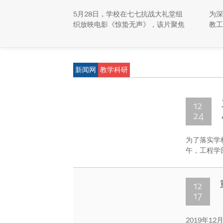
5月28日，学校在七七抗战大礼堂组
为深
织放映电影《惊蛰无声》，该片聚焦
教工
隐姓埋名的国安卫士群体，展现其在
神，
隐蔽战线守护国家安全的形象，观影
工作
活动为观众提供了相关题材的视听体
国际
验，并引发了对忠诚与奉献精神的思
培训
新闻网
教学科研
考。
员会
会议
学静
12
24
为了落实学校
午，工程学
发院谢卫东
议。会议由
12
17
2019年12