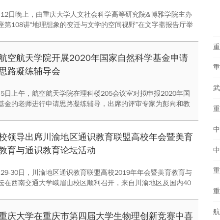
12月12日晚上，由重庆大学人文社会科学高等研究院&博雅学院主办
座第108讲“地理想象的变迁与文学的空间视野”在文字斋报告厅举
座由中国社会科学院民族文学研究所研究员刘大先主讲，重庆大
科学高等研究院（以下简称高研院）副教授潘家恩主持。
航空航天学院开展2020年国家自然科学基金申请
思路凝练辅导会
武
2月5日上午，航空航天学院在理科楼205会议室对拟申报2020年国
基金的老师进行申请思路凝练辅导，出席的评审专家为彭向和教
教授，邓明晰教授和李卫国教授。
校领导出席川渝地区通识教育联盟高校年会暨美育
教育与通识教育论坛活动
中
1月29-30日，川渝地区通识教育联盟高校2019年年会暨美育教育与
坛在西南交通大学峨眉山校区顺利召开，来自川渝地区及国内40
200余位专家学者、师生代表参加本次会议。我校廖瑞金副校长
做主题报告。
重庆大学在重庆市第四届大学生物理创新竞赛中喜