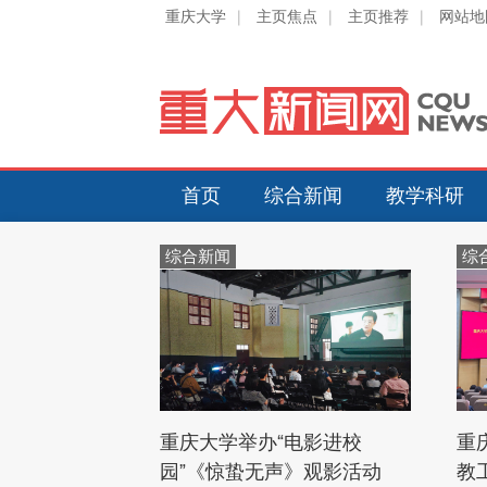
重庆大学
|
主页焦点
|
主页推荐
|
网站地
首页
综合新闻
教学科研
综合新闻
综
重庆大学举办“电影进校
重
园”《惊蛰无声》观影活动
教