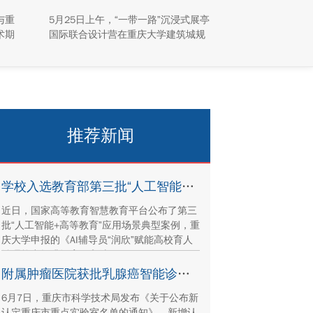
与重
5月25日上午，“一带一路”沉浸式展亭
术期
国际联合设计营在重庆大学建筑城规
能肿瘤
学院正式开营。
被全
us正
推荐新闻
学校入选教育部第三批“人工智能+高等教育”应用场景典型案例
近日，国家高等教育智慧教育平台公布了第三
批“人工智能+高等教育”应用场景典型案例，重
庆大学申报的《AI辅导员“润欣”赋能高校育人
治理能力提升》案例入选。
附属肿瘤医院获批乳腺癌智能诊疗重庆市重点实验室
6月7日，重庆市科学技术局发布《关于公布新
认定重庆市重点实验室名单的通知》。新增认