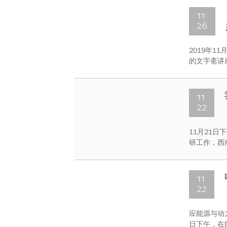
11
26
2019年
的文字斋讲座
厅举行。此
学人文社会
11
22
11月21
研工作，西
加了调研座
11
22
应能源与动
日下午，在