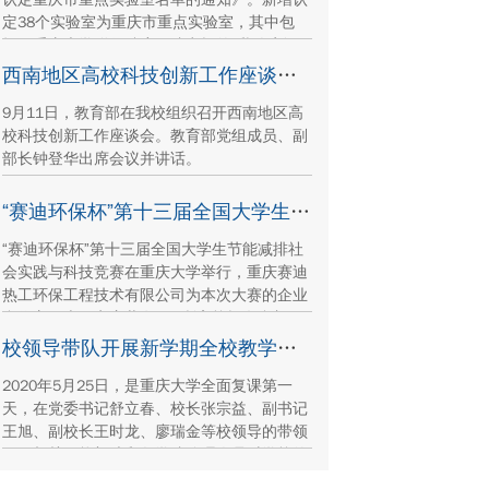
定38个实验室为重庆市重点实验室，其中包
括，重庆大学附属肿瘤医院申报的“乳腺癌智
能诊疗重庆市重点实验室”。该实验室由重庆
西南地区高校科技创新工作座谈会在我校举行
大学附属肿瘤医院与重庆大学合作共建，重庆
9月11日，教育部在我校组织召开西南地区高
大学附属肿瘤医院院长徐波担任实验室负责
校科技创新工作座谈会。教育部党组成员、副
人。
部长钟登华出席会议并讲话。
“赛迪环保杯”第十三届全国大学生节能减排社会实践与科技竞赛在重庆大学举办
“赛迪环保杯”第十三届全国大学生节能减排社
会实践与科技竞赛在重庆大学举行，重庆赛迪
热工环保工程技术有限公司为本次大赛的企业
合作方。本届竞赛共有427所高校报名参加，
提交有效作品4138件，参赛人数超过22000
校领导带队开展新学期全校教学检查工作
人，参与高校和作品申报数量创历史新高。
2020年5月25日，是重庆大学全面复课第一
天，在党委书记舒立春、校长张宗益、副书记
王旭、副校长王时龙、廖瑞金等校领导的带领
下，相关职能部处和各学院管理人员对学校的
课堂教学、教学环境、教学秩序、教学管理、