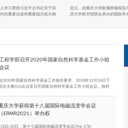
式收录
入学习贯彻习近平总书记关于宗
近日，由重庆大学附属肿瘤医院
作的重要论述和重要指示批示精
庆大学医学院联合承办的国际学
切实做好新形势下学校民族宗教
刊 Intelligent Oncology（《智
，2026年5月27日上午，学校在
学（英文）》）通过严格评审，
会议厅组织召开了宗教工作专题
球最大的摘要和引文数据库Scop
会，邀请重庆市民族宗教事务委
式收录。
综合处处长崔永波作专题报告。
由学校党委常委、统战部部长李
主持。
工程学部召开2020年国家自然科学基金工作小组
会议
2020年国家自然科学基金工作相关要求，2019年12月24日下
部在主教515会议室召开国家自然科学基金工作小组会议。校科
副院长、工程学部基金工作小组成员以及各单位有关人员参加会
工程学部副主任、基金工作小组组长胡友强主持。
重庆大学获得第十八届国际电磁流变学会议
（ERMR2021）举办权
月15日-20日，第十七届国际电磁流变学会议(The 17th