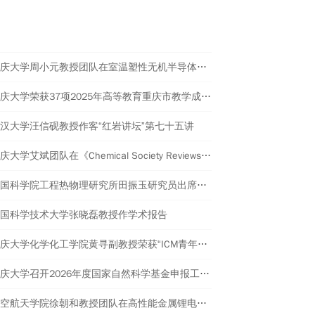
后勤保障等方面进行了检查。
热点新闻
重庆大学周小元教授团队在室温塑性无机半导体材料研究领域取得重要进展
重庆大学荣获37项2025年高等教育重庆市教学成果奖
汉大学汪信砚教授作客“红岩讲坛”第七十五讲
重庆大学艾斌团队在《Chemical Society Reviews》发表综述文章
中国科学院工程热物理研究所田振玉研究员出席工程科学前沿讲坛并作报告
国科学技术大学张晓磊教授作学术报告
重庆大学化学化工学院黄寻副教授荣获“ICM青年创新奖”
重庆大学召开2026年度国家自然科学基金申报工作会
航空航天学院徐朝和教授团队在高性能金属锂电池领域取得系列研究进展