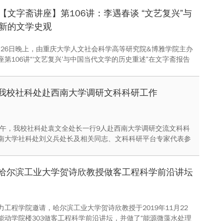
【文字斋讲座】第106讲：李遇春谈 “文艺复兴”与
新的文学史观
11月26日晚上，由重庆大学人文社会科学高等研究院&博雅学院主办
第106讲“‘文艺复兴’与中国当代文学的历史重述”在文字斋报告
次讲座由华中师范大学文学院青年学者李遇春教授主讲，重庆大
科学高等研究院（以下简称高研院）副教授刘海军老师主持。
我校社科处赴西南大学调研文科科研工作
日下午，我校社科处袁文全处长一行9人赴西南大学调研交流文科科
南大学社科处刘义兵处长及相关同志、文科科研平台专家代表参
谈会。调研座谈会由西南大学社科处副处长徐中仁主持。
哈尔滨工业大学贺诗欣教授做客工程科学前沿讲坛
力工程学院邀请，哈尔滨工业大学贺诗欣教授于2019年11月22
能动学院楼303做客工程科学前沿讲坛，并做了“能源微藻水处理