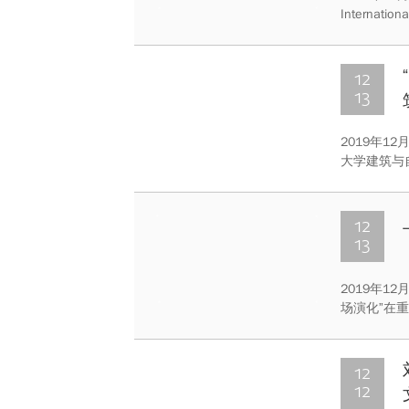
Internation
Suspensi
12
13
2019年
大学建筑与自
跃平副教授
二综合楼3
12
13
2019年1
场演化”在
史系特聘教
会科学院、
加了此次讲
12
12